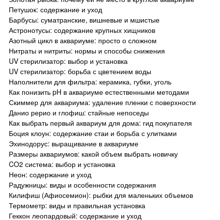
Петушок: содержание и уход
Барбусы: суматранские, вишневые и мшистые
Астронотусы: содержание крупных хищников
Азотный цикл в аквариуме: просто о сложном
Нитраты и нитриты: нормы и способы снижения
UV стерилизатор: выбор и установка
UV стерилизатор: борьба с цветением воды
Наполнители для фильтра: керамика, губки, уголь
Как понизить pH в аквариуме естественными методами
Скиммер для аквариума: удаление пленки с поверхности
Данио рерио и глофиш: стайные непоседы
Как выбрать первый аквариум для дома: гид покупателя
Боция клоун: содержание стаи и борьба с улитками
Эхинодорус: выращивание в аквариуме
Размеры аквариумов: какой объем выбрать новичку
CO2 система: выбор и установка
Неон: содержание и уход
Радужницы: виды и особенности содержания
Килифиш (Афиосемион): рыбки для маленьких объемов
Термометр: виды и правильная установка
Геккон леопардовый: содержание и уход