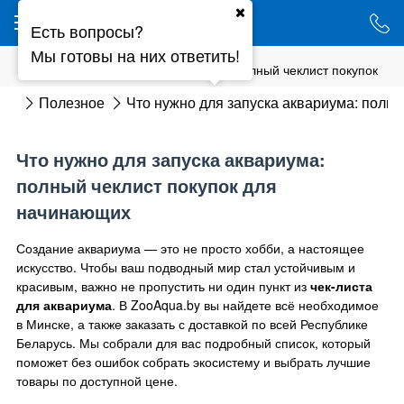
Ваш город - Минск,
Есть вопросы?
угадали?
Мы готовы на них ответить!
ДА
НЕТ
Что нужно для запуска аквариума: полный чеклист покупок
ная
Полезное
Что нужно для запуска аквариума: полны
Что нужно для запуска аквариума:
полный чеклист покупок для
начинающих
Создание аквариума — это не просто хобби, а настоящее
искусство. Чтобы ваш подводный мир стал устойчивым и
красивым, важно не пропустить ни один пункт из
чек-листа
для аквариума
. В ZooAqua.by вы найдете всё необходимое
в Минске, а также заказать с доставкой по всей Республике
Беларусь. Мы собрали для вас подробный список, который
поможет без ошибок собрать экосистему и выбрать лучшие
товары по доступной цене.