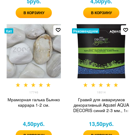
5
руб.
4,50
руб.
В КОРЗИНУ
В КОРЗИНУ
Хит
Рекомендуем
17746
18014
Мраморная галька Бьянко
Гравий для аквариумов
каррара 1-2 см.
декоративный Aquael AQUA
DECORIS синий 2-3 мм., 1кг
4,50
руб.
13,50
руб.