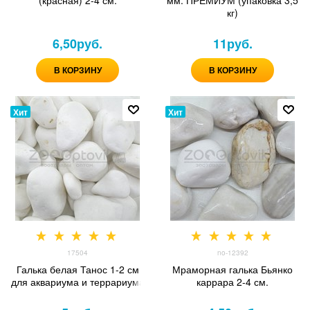
(красная) 2-4 см.
мм. ПРЕМИУМ (упаковка 3,5
кг)
6,50
руб.
11
руб.
В КОРЗИНУ
В КОРЗИНУ
Хит
Хит
17504
no-12392
Галька белая Танос 1-2 см
Мраморная галька Бьянко
для аквариума и террариума
каррара 2-4 см.