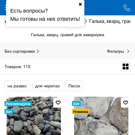
Ваш город - Минск,
Есть вопросы?
угадали?
Мы готовы на них ответить!
Каталог
Аквариумистика
Грунт
Галька, кварц, грав
ДА
НЕТ
Галька, кварц, гравий для аквариума
Без сортировки
Фильтры
Товаров: 115
на развес
для черепах
Песок
Рекомендуем
Хит
Хит
Новинка