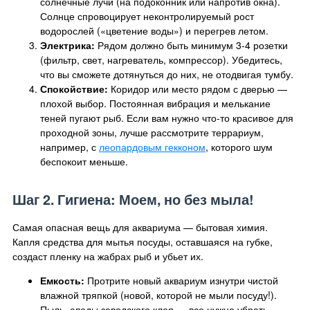
солнечные лучи (на подоконник или напротив окна).
Солнце спровоцирует неконтролируемый рост
водорослей («цветение воды») и перегрев летом.
Электрика:
Рядом должно быть минимум 3-4 розетки
(фильтр, свет, нагреватель, компрессор). Убедитесь,
что вы сможете дотянуться до них, не отодвигая тумбу.
Спокойствие:
Коридор или место рядом с дверью —
плохой выбор. Постоянная вибрация и мелькание
теней пугают рыб. Если вам нужно что-то красивое для
проходной зоны, лучше рассмотрите террариум,
например, с
леопардовым гекконом
, которого шум
беспокоит меньше.
Шаг 2. Гигиена: Моем, но без мыла!
Самая опасная вещь для аквариума — бытовая химия.
Капля средства для мытья посуды, оставшаяся на губке,
создаст пленку на жабрах рыб и убьет их.
Емкость:
Протрите новый аквариум изнутри чистой
влажной тряпкой (новой, которой не мыли посуду!).
Пыль, следы заводского клея — все нужно убрать.