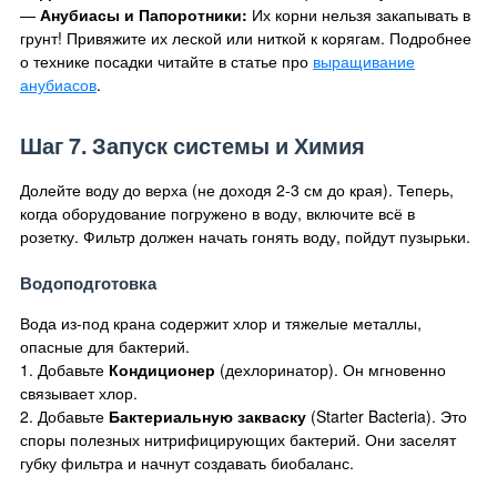
—
Анубиасы и Папоротники:
Их корни нельзя закапывать в
грунт! Привяжите их леской или ниткой к корягам. Подробнее
о технике посадки читайте в статье про
выращивание
анубиасов
.
Шаг 7. Запуск системы и Химия
Долейте воду до верха (не доходя 2-3 см до края). Теперь,
когда оборудование погружено в воду, включите всё в
розетку. Фильтр должен начать гонять воду, пойдут пузырьки.
Водоподготовка
Вода из-под крана содержит хлор и тяжелые металлы,
опасные для бактерий.
1. Добавьте
Кондиционер
(дехлоринатор). Он мгновенно
связывает хлор.
2. Добавьте
Бактериальную закваску
(Starter Bacteria). Это
споры полезных нитрифицирующих бактерий. Они заселят
губку фильтра и начнут создавать биобаланс.