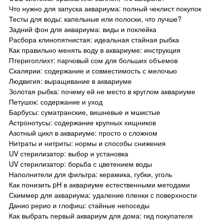
Что нужно для запуска аквариума: полный чеклист покупок
Тесты для воды: капельные или полоски, что лучше?
Задний фон для аквариума: виды и поклейка
Расбора клинопятнистая: идеальная стайная рыбка
Как правильно менять воду в аквариуме: инструкция
Птеригоплихт: парчовый сом для больших объемов
Скалярии: содержание и совместимость с мелочью
Людвигия: выращивание в аквариуме
Золотая рыбка: почему ей не место в круглом аквариуме
Петушок: содержание и уход
Барбусы: суматранские, вишневые и мшистые
Астронотусы: содержание крупных хищников
Азотный цикл в аквариуме: просто о сложном
Нитраты и нитриты: нормы и способы снижения
UV стерилизатор: выбор и установка
UV стерилизатор: борьба с цветением воды
Наполнители для фильтра: керамика, губки, уголь
Как понизить pH в аквариуме естественными методами
Скиммер для аквариума: удаление пленки с поверхности
Данио рерио и глофиш: стайные непоседы
Как выбрать первый аквариум для дома: гид покупателя