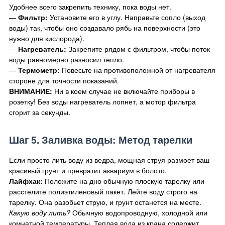
Удобнее всего закрепить технику, пока воды нет.
—
Фильтр:
Установите его в углу. Направьте сопло (выход
воды) так, чтобы оно создавало рябь на поверхности (это
нужно для кислорода).
—
Нагреватель:
Закрепите рядом с фильтром, чтобы поток
воды равномерно разносил тепло.
—
Термометр:
Повесьте на противоположной от нагревателя
стороне для точности показаний.
ВНИМАНИЕ:
Ни в коем случае не включайте приборы в
розетку! Без воды нагреватель лопнет, а мотор фильтра
сгорит за секунды.
Шаг 5. Заливка воды: Метод тарелки
Если просто лить воду из ведра, мощная струя размоет ваш
красивый грунт и превратит аквариум в болото.
Лайфхак:
Положите на дно обычную плоскую тарелку или
расстелите полиэтиленовый пакет. Лейте воду строго на
тарелку. Она разобьет струю, и грунт останется на месте.
Какую воду лить?
Обычную водопроводную, холодной или
комнатной температуры. Теплая вода из крана содержит