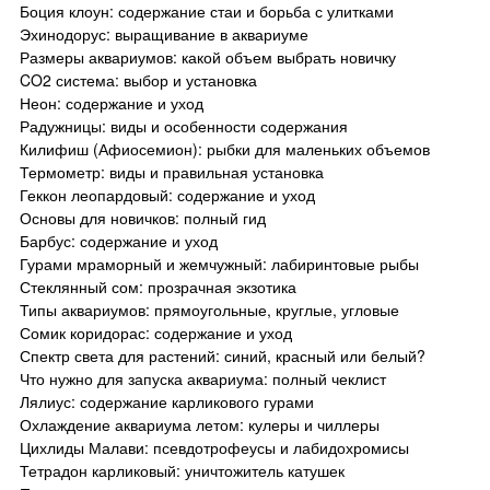
Боция клоун: содержание стаи и борьба с улитками
Эхинодорус: выращивание в аквариуме
Размеры аквариумов: какой объем выбрать новичку
CO2 система: выбор и установка
Неон: содержание и уход
Радужницы: виды и особенности содержания
Килифиш (Афиосемион): рыбки для маленьких объемов
Термометр: виды и правильная установка
Геккон леопардовый: содержание и уход
Основы для новичков: полный гид
Барбус: содержание и уход
Гурами мраморный и жемчужный: лабиринтовые рыбы
Стеклянный сом: прозрачная экзотика
Типы аквариумов: прямоугольные, круглые, угловые
Сомик коридорас: содержание и уход
Спектр света для растений: синий, красный или белый?
Что нужно для запуска аквариума: полный чеклист
Лялиус: содержание карликового гурами
Охлаждение аквариума летом: кулеры и чиллеры
Цихлиды Малави: псевдотрофеусы и лабидохромисы
Тетрадон карликовый: уничтожитель катушек