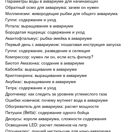
Параметры воды в аквариуме для начинающих
Обратный осмо для аквариума: зачем он нужен
Моллинезии: живородящие рыбки для общего аквариума
Гуппи: содержание и уход
Ротала: выращивание в аквариуме
Бородатая ящерица: содержание и уход
Акантофтальмус: рыбка-змейка в аквариуме
Первый день с аквариумом: пошаговая инструкция запуска
Гуппи: содержание, разведение и селекция
Компрессор: нужен ли он, если есть фильтр?
Биотоп Амазонка: создание в аквариуме
Кабомба: выращивание в аквариуме
Криптокорина: выращивание в аквариуме
Анубиас: выращивание в аквариуме
Тетра: содержание и уход
Дропчекер: как следить за уровнем углекислого газа
Ошибки новичков: почему мутнеет вода в аквариуме
Обогреватель для аквариума: расчет мощности
Петушок (Betta): содержание одного бойца
Дискусы: короли аквариума, сложности содержания
Освещение LED: расчет люменов на литр
Отоцинклюс: лучший чистильщик для нано-аквариума