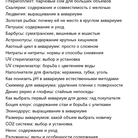
Птеригоплихт: парчовый сом для больших объемов
Скалярии: содержание и совместимость с мелочью
Людвигия: выращивание в аквариуме
Золотая рыбка: почему ей не место в круглом аквариуме
Петушок: содержание и уход
Барбусы: суматранские, вишневые и мшистые
Астронотусы: содержание крупных хищников
Азотный цикл в аквариуме: просто о сложном
Нитраты и нитриты: нормы и способы снижения
UV стерилизатор: выбор и установка
UV стерилизатор: борьба с цветением воды
Наполнители для фильтра: керамика, губки, уголь
Как понизить pH в аквариуме естественными методами
Скиммер для аквариума: удаление пленки с поверхности
Данио рерио и глофиш: стайные непоседы
Как выбрать первый аквариум для дома: гид покупателя
Боция клоун: содержание стаи и борьба с улитками
Эхинодорус: выращивание в аквариуме
Размеры аквариумов: какой объем выбрать новичку
CO2 система: выбор и установка
Неон: содержание и уход
Радужницы: виды и особенности содержания