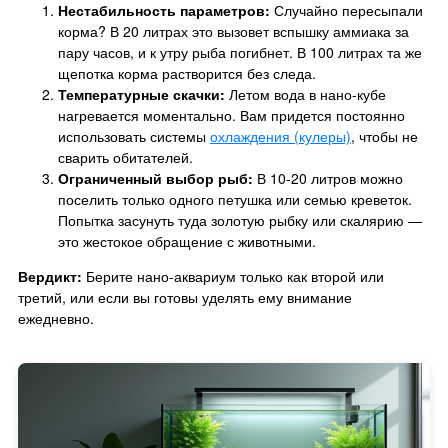
Нестабильность параметров:
Случайно пересыпали
корма? В 20 литрах это вызовет вспышку аммиака за
пару часов, и к утру рыба погибнет. В 100 литрах та же
щепотка корма растворится без следа.
Температурные скачки:
Летом вода в нано-кубе
нагревается моментально. Вам придется постоянно
использовать системы
охлаждения (кулеры)
, чтобы не
сварить обитателей.
Ограниченный выбор рыб:
В 10-20 литров можно
поселить только одного петушка или семью креветок.
Попытка засунуть туда золотую рыбку или скалярию —
это жестокое обращение с животными.
Вердикт:
Берите нано-аквариум только как второй или
третий, или если вы готовы уделять ему внимание
ежедневно.