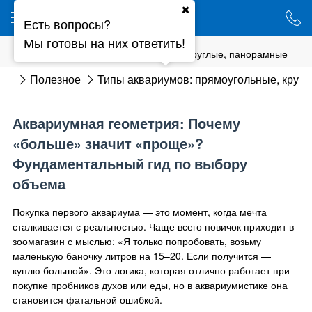
Ваш город - Минск,
Есть вопросы?
угадали?
Мы готовы на них ответить!
ДА
НЕТ
Типы аквариумов: прямоугольные, круглые, панорамные
ная
Полезное
Типы аквариумов: прямоугольные, круг
Аквариумная геометрия: Почему
«больше» значит «проще»?
Фундаментальный гид по выбору
объема
Покупка первого аквариума — это момент, когда мечта
сталкивается с реальностью. Чаще всего новичок приходит в
зоомагазин с мыслью: «Я только попробовать, возьму
маленькую баночку литров на 15–20. Если получится —
куплю большой». Это логика, которая отлично работает при
покупке пробников духов или еды, но в аквариумистике она
становится фатальной ошибкой.