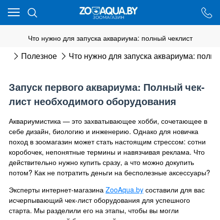
Ваш город - Минск,
угадали?
ДА
НЕТ
Что нужно для запуска аквариума: полный чеклист
ная
Полезное
Что нужно для запуска аквариума: полны
Запуск первого аквариума: Полный чек-
лист необходимого оборудования
Аквариумистика — это захватывающее хобби, сочетающее в
себе дизайн, биологию и инженерию. Однако для новичка
поход в зоомагазин может стать настоящим стрессом: сотни
коробочек, непонятные термины и навязчивая реклама. Что
действительно нужно купить сразу, а что можно докупить
потом? Как не потратить деньги на бесполезные аксессуары?
Эксперты интернет-магазина
ZooAqua.by
составили для вас
исчерпывающий чек-лист оборудования для успешного
старта. Мы разделили его на этапы, чтобы вы могли