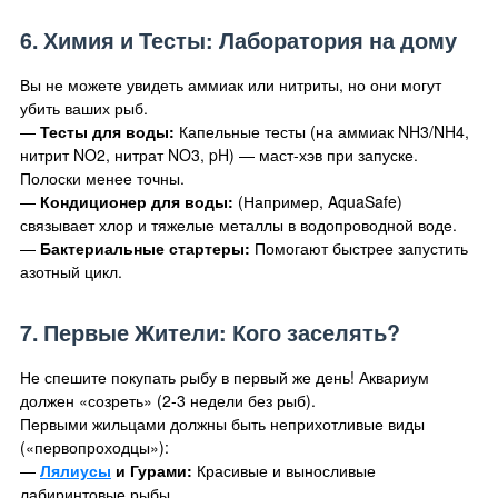
6. Химия и Тесты: Лаборатория на дому
Вы не можете увидеть аммиак или нитриты, но они могут
убить ваших рыб.
—
Тесты для воды:
Капельные тесты (на аммиак NH3/NH4,
нитрит NO2, нитрат NO3, pH) — маст-хэв при запуске.
Полоски менее точны.
—
Кондиционер для воды:
(Например, AquaSafe)
связывает хлор и тяжелые металлы в водопроводной воде.
—
Бактериальные стартеры:
Помогают быстрее запустить
азотный цикл.
7. Первые Жители: Кого заселять?
Не спешите покупать рыбу в первый же день! Аквариум
должен «созреть» (2-3 недели без рыб).
Первыми жильцами должны быть неприхотливые виды
(«первопроходцы»):
—
Лялиусы
и Гурами:
Красивые и выносливые
лабиринтовые рыбы.