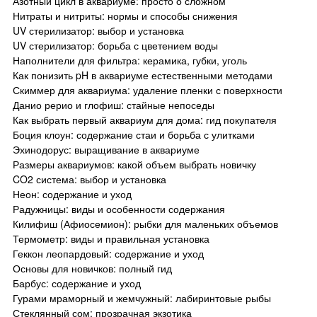
Азотный цикл в аквариуме: просто о сложном
Нитраты и нитриты: нормы и способы снижения
UV стерилизатор: выбор и установка
UV стерилизатор: борьба с цветением воды
Наполнители для фильтра: керамика, губки, уголь
Как понизить pH в аквариуме естественными методами
Скиммер для аквариума: удаление пленки с поверхности
Данио рерио и глофиш: стайные непоседы
Как выбрать первый аквариум для дома: гид покупателя
Боция клоун: содержание стаи и борьба с улитками
Эхинодорус: выращивание в аквариуме
Размеры аквариумов: какой объем выбрать новичку
CO2 система: выбор и установка
Неон: содержание и уход
Радужницы: виды и особенности содержания
Килифиш (Афиосемион): рыбки для маленьких объемов
Термометр: виды и правильная установка
Геккон леопардовый: содержание и уход
Основы для новичков: полный гид
Барбус: содержание и уход
Гурами мраморный и жемчужный: лабиринтовые рыбы
Стеклянный сом: прозрачная экзотика