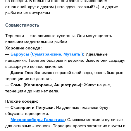
на соседей. В большой стае они заняты выяснением
отношений друг с другом («кто здесь главный?»), и другие
рыбы им не интересны.
Совместимость
Тернеции — это активные хулиганы. Они могут щипать
плавники медлительным рыбам.
Хорошие соседи:
—
Барбусы (Суматранские, Мутанты)
:
Идеальные
напарники. Такие же быстрые и дерзкие. Вместе они создадут
в аквариуме вечное движение.
—
Данио Гло:
Занимают верхний слой воды, очень быстрые,
тернеции их не догонят.
—
Сомы (Коридорасы, Анциструсы):
Живут на дне,
тернециям до них нет дела.
Плохие соседи:
—
Скалярии и Петушки:
Их длинные плавники будут
обкусаны тернециями.
—
Микрорасборы Галактика
:
Слишком мелкие и пугливые
для активных «неонов». Тернеции просто загонят их в кусты и