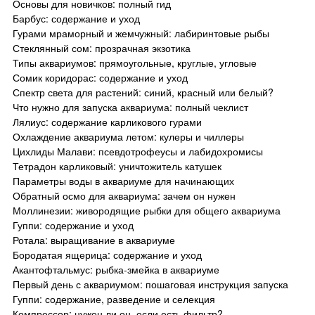
Основы для новичков: полный гид
Барбус: содержание и уход
Гурами мраморный и жемчужный: лабиринтовые рыбы
Стеклянный сом: прозрачная экзотика
Типы аквариумов: прямоугольные, круглые, угловые
Сомик коридорас: содержание и уход
Спектр света для растений: синий, красный или белый?
Что нужно для запуска аквариума: полный чеклист
Лялиус: содержание карликового гурами
Охлаждение аквариума летом: кулеры и чиллеры
Цихлиды Малави: псевдотрофеусы и лабидохромисы
Тетрадон карликовый: уничтожитель катушек
Параметры воды в аквариуме для начинающих
Обратный осмо для аквариума: зачем он нужен
Моллинезии: живородящие рыбки для общего аквариума
Гуппи: содержание и уход
Ротала: выращивание в аквариуме
Бородатая ящерица: содержание и уход
Акантофтальмус: рыбка-змейка в аквариуме
Первый день с аквариумом: пошаговая инструкция запуска
Гуппи: содержание, разведение и селекция
Компрессор: нужен ли он, если есть фильтр?