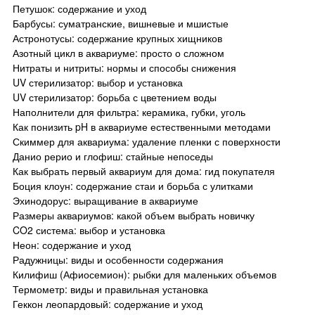
Петушок: содержание и уход
Барбусы: суматранские, вишневые и мшистые
Астронотусы: содержание крупных хищников
Азотный цикл в аквариуме: просто о сложном
Нитраты и нитриты: нормы и способы снижения
UV стерилизатор: выбор и установка
UV стерилизатор: борьба с цветением воды
Наполнители для фильтра: керамика, губки, уголь
Как понизить pH в аквариуме естественными методами
Скиммер для аквариума: удаление пленки с поверхности
Данио рерио и глофиш: стайные непоседы
Как выбрать первый аквариум для дома: гид покупателя
Боция клоун: содержание стаи и борьба с улитками
Эхинодорус: выращивание в аквариуме
Размеры аквариумов: какой объем выбрать новичку
CO2 система: выбор и установка
Неон: содержание и уход
Радужницы: виды и особенности содержания
Килифиш (Афиосемион): рыбки для маленьких объемов
Термометр: виды и правильная установка
Геккон леопардовый: содержание и уход