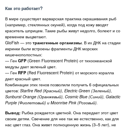
Как это работает?
В мире существует варварская практика окрашивания рыб
(например, стеклянных окуней), когда под кожу вводят
краситель шприцем. Такие рыбы живут недолго, болеют и со
временем выцветают.
GloFish — это
трансгенные организмы
. В их ДНК на стадии
икринки были встроены фрагменты ДНК морских
кишечнополостных:
— Ген
GFP
(Green Fluorescent Protein) от тихоокеанской
медузы дает зеленый цвет.
— Ген
RFP
(Red Fluorescent Protein) от морского коралла
дает красный цвет.
Комбинации этих генов позволили получить 6 официальных
цветов:
Starfire Red (Красный), Electric Green (Зеленый),
Sunburst Orange (Оранжевый), Cosmic Blue (Синий), Galactic
Purple (Фиолетовый) и Moonrise Pink (Розовый).
Вывод:
Рыбка рождается цветной. Она передает этот цвет
своим детям. Свечение для нее так же естественно, как для
нас цвет глаз. Она живет полноценную жизнь (3–5 лет), не