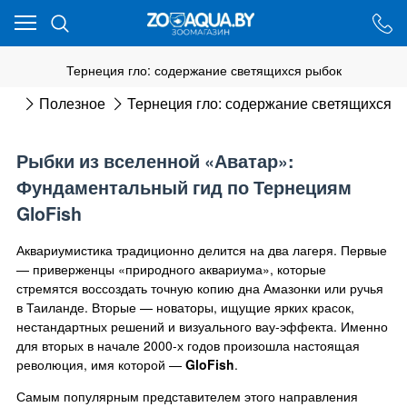
Ваш город - Минск,
угадали?
ДА
НЕТ
Тернеция гло: содержание светящихся рыбок
ная
Полезное
Тернеция гло: содержание светящихся 
Рыбки из вселенной «Аватар»:
Фундаментальный гид по Тернециям
GloFish
Аквариумистика традиционно делится на два лагеря. Первые
— приверженцы «природного аквариума», которые
стремятся воссоздать точную копию дна Амазонки или ручья
в Таиланде. Вторые — новаторы, ищущие ярких красок,
нестандартных решений и визуального вау-эффекта. Именно
для вторых в начале 2000-х годов произошла настоящая
революция, имя которой —
GloFish
.
Самым популярным представителем этого направления