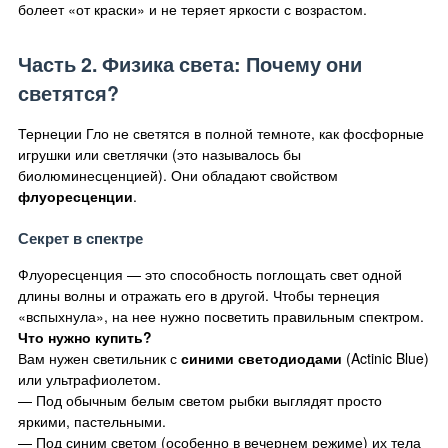
болеет «от краски» и не теряет яркости с возрастом.
Часть 2. Физика света: Почему они
светятся?
Тернеции Гло не светятся в полной темноте, как фосфорные
игрушки или светлячки (это называлось бы
биолюминесценцией). Они обладают свойством
флуоресценции
.
Секрет в спектре
Флуоресценция — это способность поглощать свет одной
длины волны и отражать его в другой. Чтобы тернеция
«вспыхнула», на нее нужно посветить правильным спектром.
Что нужно купить?
Вам нужен светильник с
синими светодиодами
(Actinic Blue)
или ультрафиолетом.
— Под обычным белым светом рыбки выглядят просто
яркими, пастельными.
— Под синим светом (особенно в вечернем режиме) их тела