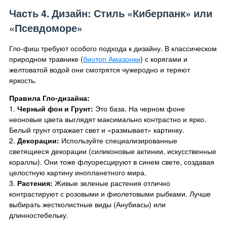
Часть 4. Дизайн: Стиль «Киберпанк» или
«Псевдоморе»
Гло-фиш требуют особого подхода к дизайну. В классическом
природном травнике (
биотоп Амазонки
) с корягами и
желтоватой водой они смотрятся чужеродно и теряют
яркость.
Правила Гло-дизайна:
1.
Черный фон и Грунт:
Это база. На черном фоне
неоновые цвета выглядят максимально контрастно и ярко.
Белый грунт отражает свет и «размывает» картинку.
2.
Декорации:
Используйте специализированные
светящиеся декорации (силиконовые актинии, искусственные
кораллы). Они тоже флуоресцируют в синем свете, создавая
целостную картину инопланетного мира.
3.
Растения:
Живые зеленые растения отлично
контрастируют с розовыми и фиолетовыми рыбками. Лучше
выбирать жестколистные виды (Анубиасы) или
длинностебельку.