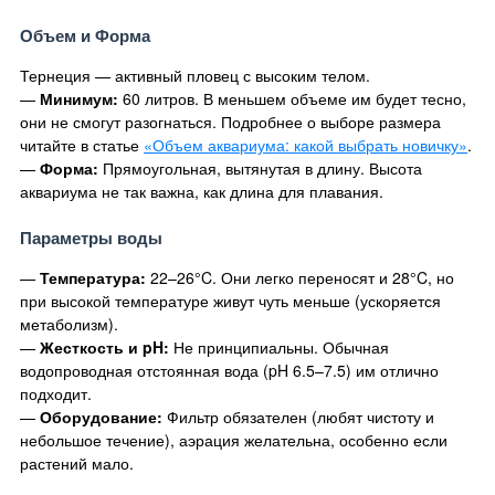
Объем и Форма
Тернеция — активный пловец с высоким телом.
—
Минимум:
60 литров. В меньшем объеме им будет тесно,
они не смогут разогнаться. Подробнее о выборе размера
читайте в статье
«Объем аквариума: какой выбрать новичку»
.
—
Форма:
Прямоугольная, вытянутая в длину. Высота
аквариума не так важна, как длина для плавания.
Параметры воды
—
Температура:
22–26°C. Они легко переносят и 28°C, но
при высокой температуре живут чуть меньше (ускоряется
метаболизм).
—
Жесткость и pH:
Не принципиальны. Обычная
водопроводная отстоянная вода (pH 6.5–7.5) им отлично
подходит.
—
Оборудование:
Фильтр обязателен (любят чистоту и
небольшое течение), аэрация желательна, особенно если
растений мало.