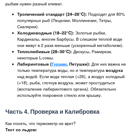
рыбам нужен разный климат.
Тропический стандарт (24–26°C):
Подходит для 80%
популярных рыб (Пецилии, Моллинезии, Тетры,
Скалярии).
Холодноводные (18–22°C):
Золотые рыбки,
Кардиналы, многие Барбусы. В слишком теплой воде
они живут в 2 раза меньше (ускоренный метаболизм).
Теплолюбивые (28–30°C):
Дискусы, Рамирези,
некоторые L-сомы.
Лабиринтовые (
Гурами
, Петушки):
Для них важна не
только температура воды, но и температура
воздуха
над водой. Если вода теплая (+26), а воздух холодный
(+18), рыба, глотнув воздуха, может простудиться
(воспаление лабиринтового органа). Обязательно
используйте покровное стекло или крышку.
Часть 4. Проверка и Калибровка
Как понять, что термометр не врет?
Тест со льдом: