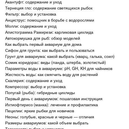
Акантуфт: содержание и уход
Тернеция гло: содержание светящихся рыбок
Фильтр: выбор и установка
Анциструс: помощник в борьбе с водорослями
Молли: содержание и уход
Апистограмма Рамирези: карликовая цихлида
Автокормушка для рыб: обзор моделей
Как выбрать первый аквариум для дома
Сифон для грунта: как выбрать и пользоваться
Грунт для аквариума: какой выбрать (кварц, галька, соил)
Сомик коридорас: виды (панда, штерба, золотистый)
Параметры воды в аквариуме: pH, GH, KH для чайников
Жесткость воды: как смягчить воду для растений
Скалярия: содержание и уход
Компрессор: выбор и установка
Попугай (рыба): гибридные цихлиды
Первый день с аквариумом: пошаговая инструкция
Ихтиофтириоз (манка): лечение и профилактика
Пецилии: яркие рыбки для новичков
Неоны: голубые, красные и черные — отличия
Размеры аквариумов: какой объем выбрать
Термометр: выбор и установка