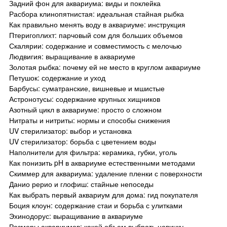
Задний фон для аквариума: виды и поклейка
Расбора клинопятнистая: идеальная стайная рыбка
Как правильно менять воду в аквариуме: инструкция
Птеригоплихт: парчовый сом для больших объемов
Скалярии: содержание и совместимость с мелочью
Людвигия: выращивание в аквариуме
Золотая рыбка: почему ей не место в круглом аквариуме
Петушок: содержание и уход
Барбусы: суматранские, вишневые и мшистые
Астронотусы: содержание крупных хищников
Азотный цикл в аквариуме: просто о сложном
Нитраты и нитриты: нормы и способы снижения
UV стерилизатор: выбор и установка
UV стерилизатор: борьба с цветением воды
Наполнители для фильтра: керамика, губки, уголь
Как понизить pH в аквариуме естественными методами
Скиммер для аквариума: удаление пленки с поверхности
Данио рерио и глофиш: стайные непоседы
Как выбрать первый аквариум для дома: гид покупателя
Боция клоун: содержание стаи и борьба с улитками
Эхинодорус: выращивание в аквариуме
Размеры аквариумов: какой объем выбрать новичку