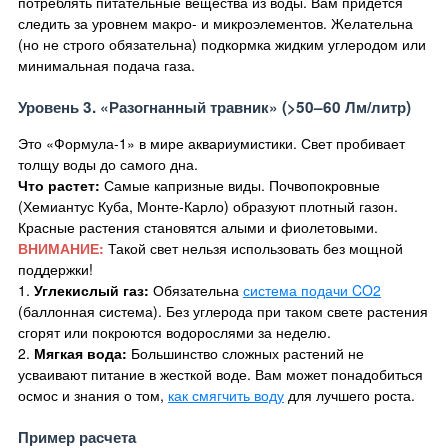
потреблять питательные вещества из воды. Вам придется
следить за уровнем макро- и микроэлементов. Желательна
(но не строго обязательна) подкормка жидким углеродом или
минимальная подача газа.
Уровень 3. «Разогнанный травник» (>50–60 Лм/литр)
Это «Формула-1» в мире аквариумистики. Свет пробивает
толщу воды до самого дна.
Что растет:
Самые капризные виды. Почвопокровные
(Хемиантус Куба, Монте-Карло) образуют плотный газон.
Красные растения становятся алыми и фиолетовыми.
ВНИМАНИЕ:
Такой свет нельзя использовать без мощной
поддержки!
1.
Углекислый газ:
Обязательна
система подачи CO2
(баллонная система). Без углерода при таком свете растения
сгорят или покроются водорослями за неделю.
2.
Мягкая вода:
Большинство сложных растений не
усваивают питание в жесткой воде. Вам может понадобиться
осмос и знания о том,
как смягчить воду
для лучшего роста.
Пример расчета