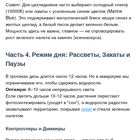
Совет:
Для цихлидников часто выбирают холодный спектр
(10000K) или лампы с усиленным синим цветом (Marine
Blue). Это подчеркивает металлический блеск чешуи синих и
желтых цихлид, а белый песок делает кипенно-белым.
Мощность здесь не важна, главное — не спровоцировать
рост зеленого налета на камнях (ксенококуса).
Часть 4. Режим дня: Рассветы, Закаты и
Паузы
В тропиках день длится около 12 часов. Но в аквариуме мы
ограничиваем его, чтобы сдержать водоросли.
Оптимум:
8–10 часов непрерывного света.
Если светить дольше 10-12 часов, растения перестают
фотосинтезировать (уходят в "сон"), а водоросли радостно
захватывают территорию, покрывая
грунт
и стекла зеленым
налетом.
Контроллеры и Диммеры
Резкое включение мощного света — стресс для рыб.