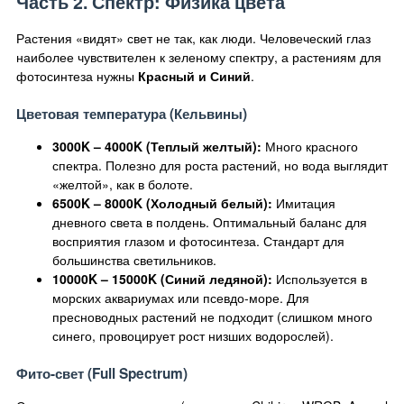
Часть 2. Спектр: Физика цвета
Растения «видят» свет не так, как люди. Человеческий глаз
наиболее чувствителен к зеленому спектру, а растениям для
фотосинтеза нужны
Красный и Синий
.
Цветовая температура (Кельвины)
3000K – 4000K (Теплый желтый):
Много красного
спектра. Полезно для роста растений, но вода выглядит
«желтой», как в болоте.
6500K – 8000K (Холодный белый):
Имитация
дневного света в полдень. Оптимальный баланс для
восприятия глазом и фотосинтеза. Стандарт для
большинства светильников.
10000K – 15000K (Синий ледяной):
Используется в
морских аквариумах или псевдо-море. Для
пресноводных растений не подходит (слишком много
синего, провоцирует рост низших водорослей).
Фито-свет (Full Spectrum)