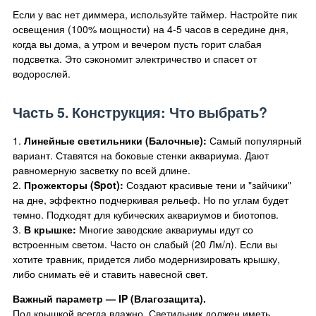
Если у вас нет диммера, используйте таймер. Настройте пик
освещения (100% мощности) на 4-5 часов в середине дня,
когда вы дома, а утром и вечером пусть горит слабая
подсветка. Это сэкономит электричество и спасет от
водорослей.
Часть 5. Конструкция: Что выбрать?
1.
Линейные светильники (Балочные):
Самый популярный
вариант. Ставятся на боковые стенки аквариума. Дают
равномерную засветку по всей длине.
2.
Прожекторы (Spot):
Создают красивые тени и "зайчики"
на дне, эффектно подчеркивая рельеф. Но по углам будет
темно. Подходят для кубических аквариумов и биотопов.
3.
В крышке:
Многие заводские аквариумы идут со
встроенным светом. Часто он слабый (20 Лм/л). Если вы
хотите травник, придется либо модернизировать крышку,
либо снимать её и ставить навесной свет.
Важный параметр — IP (Влагозащита).
Под крышкой всегда влажно. Светильник должен иметь