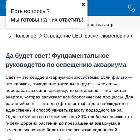
Ваш город - Минск,
Есть вопросы?
угадали?
Мы готовы на них ответить!
ДА
НЕТ
Освещение LED: расчет люменов на литр
ная
Полезное
Освещение LED: расчет люменов на лит
Да будет свет! Фундаментальное
руководство по освещению аквариума
Свет — это сердце аквариумной экосистемы. Если фильтр —
это «почки», выводящие токсины, а грунт — «печень»,
перерабатывающая органику, то светильник — это чистая
энергия, которая запускает все биологические процессы. Для
растений свет — это еда (фотосинтез), а для наблюдателя —
единственный способ увидеть красоту подводного мира.
Однако именно со светом связано 80% проблем новичков: от
гибели дорогих растений до превращения аквариума в
зеленое зловонное болото из-за вспышки водорослей.