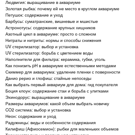
Людвигия: выращивание в аквариуме
Золотая рыбка: почему ей не место в круглом аквариуме
Петушок: содержание и уход
Барбусы: суматранские, вишневые и мшистые
Астронотусы: содержание крупных хищников
Азотный цикл в аквариуме: просто о сложном
Нитраты и нитриты: нормы и способы снижения
UV стерилизатор: выбор и установка
UV стерилизатор: борьба с цветением воды
Наполнители для фильтра: керамика, губки, уголь
Как понизить pH в аквариуме естественными методами
Скиммер для аквариума: удаление пленки с поверхности
Данио рерио и глофиш: стайные непоседы
Как выбрать первый аквариум для дома: гид покупателя
Боция клоун: содержание стаи и борьба с улитками
Эхинодорус: выращивание в аквариуме
Размеры аквариумов: какой объем выбрать новичку
CO2 система: выбор и установка
Неон: содержание и уход
Радужницы: виды и особенности содержания
Килифиш (Афиосемион): рыбки для маленьких объемов
Термометр: виды и правильная установка