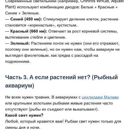
Современные светильники (например, Chihiros WRGB, Aquael
Plant) используют комбинацию диодов: Белые + Красные +
Синие + Зеленые.
—
Синий (450 нм):
Стимулирует деление клеток, растение
становится «коренастым», кустистым.
—
Красный (660 нм):
Отвечает за рост корневой системы,
вытягивание стебля и цветение.
—
Зеленый:
Растениям почти не нужен (они его отражают,
поэтому они зеленые), но он нужен нам, чтобы аквариум не
выглядел фиолетовым, как грядка с рассадой на
подоконнике.
Часть 3. А если растений нет? (Рыбный
аквариум)
Не всем нужен травник. В аквариумах с
цихлидами Малави
или крупными золотыми рыбками живые растения часто
отсутствуют (рыбы их съедают или выкапывают).
Какой свет нужен?
Любой, который нравится вам! Рыбам свет нужен только для
смены дня и ночи.