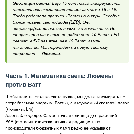
Эволюция света:
Еще 15 лет назад аквариумисты
пользовались люминесцентными лампами T8 и T5.
Тогда работало правило «Ватт на литр». Сегодня
балом правят светодиоды (LED). Они
энергоэффективны, долговечны и компактны. Но
старое правило с ними не работает: 10 Ватт LED
светят в 5-7 раз ярче, чем 10 Ватт лампы
накаливания. Мы переходим на новую систему
координат —
Люмены
.
Часть 1. Математика света: Люмены
против Ватт
Чтобы понять, сколько света нужно, мы должны измерять не
потребляемую энергию (Ватты), а излучаемый световой поток
(Люмены, Lm).
Нюанс для профи:
Самая точная единица для растений —
PAR (фотосинтетически активная радиация), но
производители бюджетных ламп редко её указывают,
поэтому Люмены остаются "золотым стандартом" для