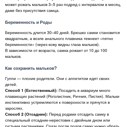
может рожать мальков 3–5 раз подряд с интервалом в месяц,
даже без присутствия самца.
Беременность и Роды
Беременность длится 30–40 дней. Брюшко самки становится
квадратным, а возле анального плавника темнеет «пятно
беременности» (через кожу видны глаза мальков).
В зависимости от возраста, самка рожает от 10 до 100
мальков.
Как сохранить мальков?
Гуппи — плохие родители. Они с аппетитом едят своих
детей.
Способ 1 (Естественный):
Посадить в аквариум много
плавающих растений (Роголистник, Риччия, Пистия). Мальки
инстинктивно устремляются к поверхности и прячутся в
зарослях.
Способ 2 (Отсадник):
Перед родами отсадить самку в
специальный отсадник-нерестовик с двойным дном или
густыми растениями. Сразу после родов самку нужно убрать.