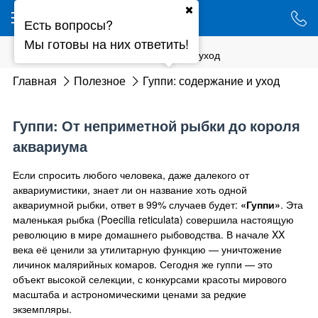
Ваш город - Минск,
Есть вопросы?
угадали?
Мы готовы на них ответить!
ДА
НЕТ
Гуппи: содержание и уход
Главная
Полезное
Гуппи: содержание и уход
Гуппи: От неприметной рыбки до короля
аквариума
Если спросить любого человека, даже далекого от
аквариумистики, знает ли он название хоть одной
аквариумной рыбки, ответ в 99% случаев будет:
«Гуппи»
. Эта
маленькая рыбка (Poecilia reticulata) совершила настоящую
революцию в мире домашнего рыбоводства. В начале XX
века её ценили за утилитарную функцию — уничтожение
личинок малярийных комаров. Сегодня же гуппи — это
объект высокой селекции, с конкурсами красоты мирового
масштаба и астрономическими ценами за редкие
экземпляры.