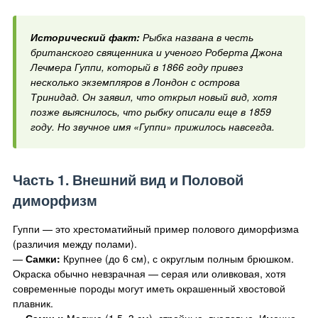
Исторический факт:
Рыбка названа в честь
британского священника и ученого Роберта Джона
Лечмера Гуппи, который в 1866 году привез
несколько экземпляров в Лондон с острова
Тринидад. Он заявил, что открыл новый вид, хотя
позже выяснилось, что рыбку описали еще в 1859
году. Но звучное имя «Гуппи» прижилось навсегда.
Часть 1. Внешний вид и Половой
диморфизм
Гуппи — это хрестоматийный пример полового диморфизма
(различия между полами).
—
Самки:
Крупнее (до 6 см), с округлым полным брюшком.
Окраска обычно невзрачная — серая или оливковая, хотя
современные породы могут иметь окрашенный хвостовой
плавник.
—
Самцы:
Мелкие (1,5–3 см), стройные, вуалевые. Именно