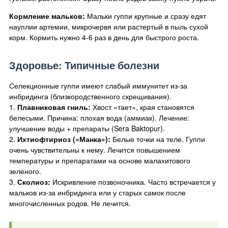
Кормление мальков:
Мальки гуппи крупные и сразу едят
науплии артемии, микрочервя или растертый в пыль сухой
корм. Кормить нужно 4-6 раз в день для быстрого роста.
Здоровье: Типичные болезни
Селекционные гуппи имеют слабый иммунитет из-за
инбридинга (близкородственного скрещивания).
1.
Плавниковая гниль:
Хвост «тает», края становятся
белесыми. Причина: плохая вода (аммиак). Лечение:
улучшение воды + препараты (Sera Baktopur).
2.
Ихтиофтириоз («Манка»):
Белые точки на теле. Гуппи
очень чувствительны к нему. Лечится повышением
температуры и препаратами на основе малахитового
зеленого.
3.
Сколиоз:
Искривление позвоночника. Часто встречается у
мальков из-за инбридинга или у старых самок после
многочисленных родов. Не лечится.