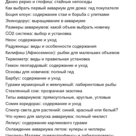
Данио рерио и глофиш: стайные непоседы
Как выбрать первый аквариум для дома: гид покупателя
Боция клоун: содержание стаи и борьба с улитками
Эхинодорус: выращивание в аквариуме
Размеры аквариумов: какой объем выбрать новичку
CO2 система: выбор и установка
Неон: содержание и уход
Радужницы: виды и особенности содержания
Килифиш (Афиосемион): рыбки для маленьких объемов
Термометр: виды и правильная установка
Геккон леопардовый: содержание и уход
Основы для новичков: полный гид
Барбус: содержание и уход
Гурами мраморный и жемчужный: лабиринтовые рыбы
Стеклянный сом: прозрачная экзотика
Типы аквариумов: прямоугольные, круглые, угловые
Сомик коридорас: содержание и уход
Спектр света для растений: синий, красный или белый?
Что нужно для запуска аквариума: полный чеклист
Лялиус: содержание карликового гурами
Охлаждение аквариума летом: кулеры и чиллеры
Цихлиды Малави: псевдотрофеусы и лабидохромисы