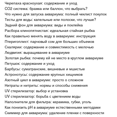
Черепаха красноухая: содержание и уход
CO2 система: бражка или баллон, что выбрать?
Что нужно для запуска аквариума: полный чеклист покупок
Тесты для воды: капельные или полоски, что лучше?
Задний фон для аквариума: виды и поклейка
Расбора клинопятнистая: идеальная стайная рыбка
Как правильно менять воду в аквариуме: инструкция
Птеригоплихт: парчовый сом для больших объемов
Скалярии: содержание и совместимость с мелочью
Людвигия: выращивание в аквариуме
Золотая рыбка: почему ей не место в круглом аквариуме
Петушок: содержание и уход
Барбусы: суматранские, вишневые и мшистые
Астронотусы: содержание крупных хищников
Азотный цикл в аквариуме: просто о сложном
Нитраты и нитриты: нормы и способы снижения
UV стерилизатор: выбор и установка
UV стерилизатор: борьба с цветением воды
Наполнители для фильтра: керамика, губки, уголь
Как понизить pH в аквариуме естественными методами
Скиммер для аквариума: удаление пленки с поверхности