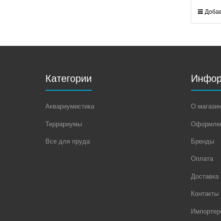
Добав
Категории
Инфор
Аквариумистика
О магази
Террариумы
Оформлен
Все для пруда
Бренды
Оплата
Доставка
Контакты
Импортер