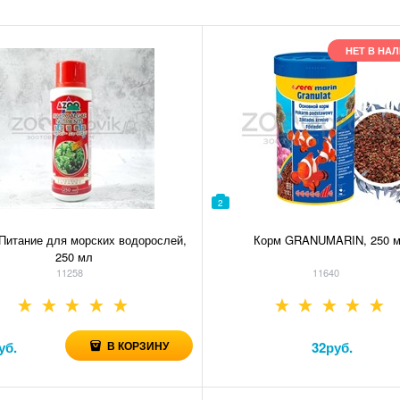
НЕТ В НА
2
итание для морских водорослей,
Корм GRANUMARIN, 250 
250 мл
11258
11640
В КОРЗИНУ
уб.
32
руб.