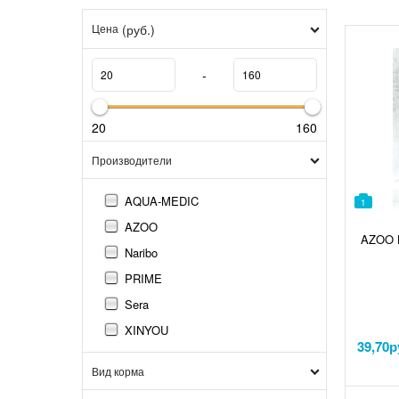
(руб.)
Цена
-
20
160
Производители
AQUA-MEDIC
1
AZOO
AZOO П
Naribo
PRIME
Sera
XINYOU
39,70
р
Вид корма