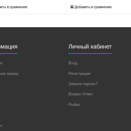
ить в сравнение
Добавить в сравнение
мация
Личный кабинет
не
Вход
ие заказа
Регистрация
Забыли пароль?
Вопрос-Ответ
Рыбки
ы