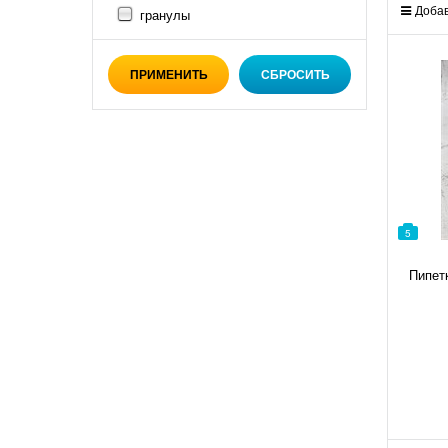
Добав
гранулы
5
Пипет