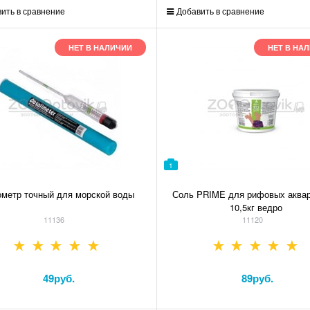
ить в сравнение
Добавить в сравнение
НЕТ В НАЛИЧИИ
НЕТ В НА
1
метр точный для морской воды
Соль PRIME для рифовых аква
10,5кг ведро
11136
11120
49
руб.
89
руб.