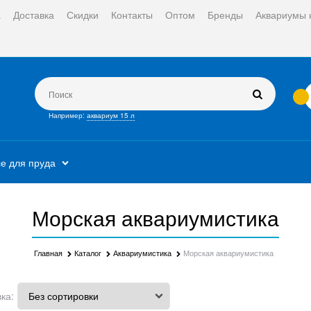
а
Доставка
Скидки
Контакты
Оптом
Бренды
Аквариумы 
Например:
аквариум 15 л
е для пруда
Морская аквариумистика
Главная
Каталог
Аквариумистика
Морская аквариумистика
ка: