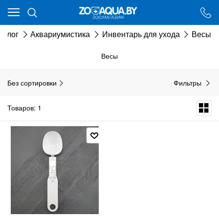
Ваш город - Минск,
угадали?
талог
Аквариумистика
Инвентарь для ухода
Весы
ДА
НЕТ
Весы
Без сортировки
Фильтры
Товаров: 1