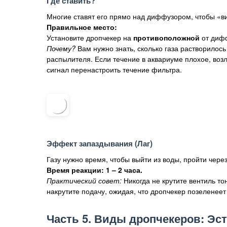
Где ставить?
Многие ставят его прямо над диффузором, чтобы «ви
Правильное место:
Установите дропчекер на
противоположной
от дифф
Почему?
Вам нужно знать, сколько газа растворилось
распылителя. Если течение в аквариуме плохое, воз
сигнал перенастроить течение фильтра.
Эффект запаздывания (Лаг)
Газу нужно время, чтобы выйти из воды, пройти через
Время реакции: 1 – 2 часа.
Практический совет:
Никогда не крутите вентиль то
накрутите подачу, ожидая, что дропчекер позеленеет
Часть 5. Виды дропчекеров: Эс