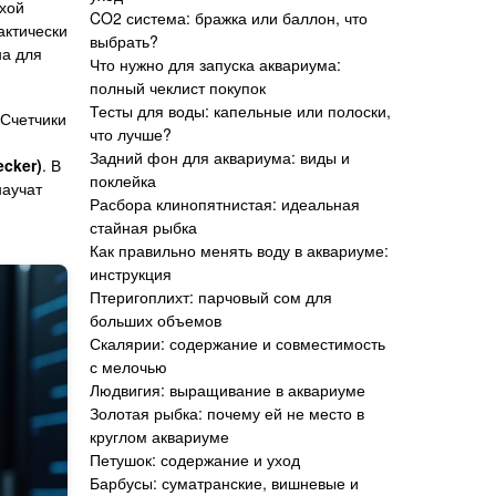
ухой
CO2 система: бражка или баллон, что
актически
выбрать?
на для
Что нужно для запуска аквариума:
полный чеклист покупок
Тесты для воды: капельные или полоски,
 Счетчики
что лучше?
Задний фон для аквариума: виды и
cker)
. В
поклейка
научат
Расбора клинопятнистая: идеальная
стайная рыбка
Как правильно менять воду в аквариуме:
инструкция
Птеригоплихт: парчовый сом для
больших объемов
Скалярии: содержание и совместимость
с мелочью
Людвигия: выращивание в аквариуме
Золотая рыбка: почему ей не место в
круглом аквариуме
Петушок: содержание и уход
Барбусы: суматранские, вишневые и