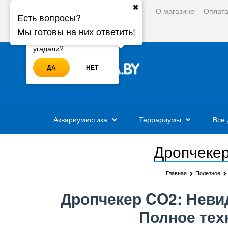
О магазине
Оплат
Ваш город:
Минск
Есть вопросы?
Мы готовы на них ответить!
Войти
Регистрация
Ваш город - Минск,
угадали?
ДА
НЕТ
Аквариумистика
Террариумы
Все 
Дропчекер
Главная
Полезное
Дропчекер CO2: Неви
Полное тех