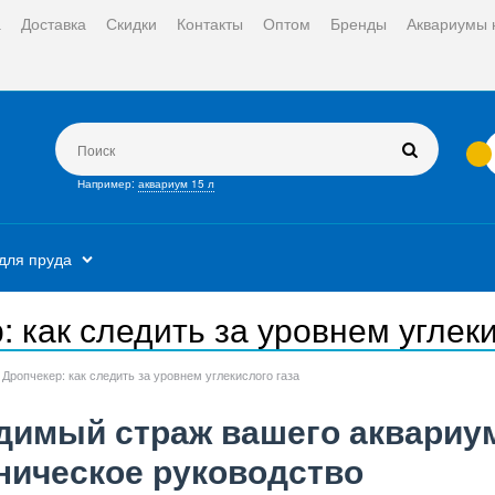
а
Доставка
Скидки
Контакты
Оптом
Бренды
Аквариумы 
Например:
аквариум 15 л
для пруда
: как следить за уровнем углеки
Дропчекер: как следить за уровнем углекислого газа
димый страж вашего аквариу
ническое руководство