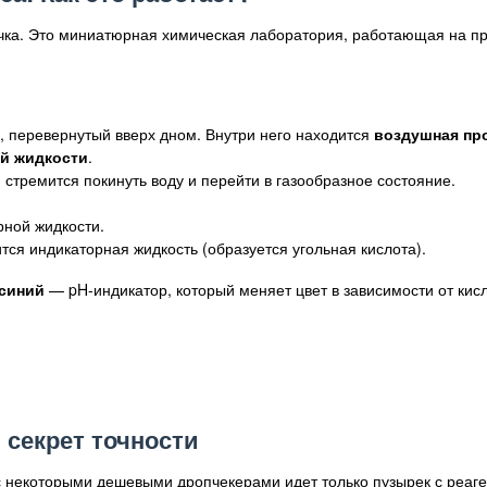
учка. Это миниатюрная химическая лаборатория, работающая на п
, перевернутый вверх дном. Внутри него находится
воздушная пр
й жидкости
.
, стремится покинуть воду и перейти в газообразное состояние.
рной жидкости.
ится индикаторная жидкость (образуется угольная кислота).
синий
— pH-индикатор, который меняет цвет в зависимости от кис
 секрет точности
с некоторыми дешевыми дропчекерами идет только пузырек с реаг