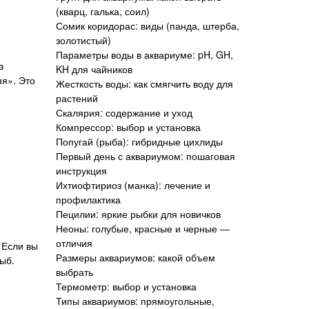
(кварц, галька, соил)
Сомик коридорас: виды (панда, штерба,
золотистый)
Параметры воды в аквариуме: pH, GH,
з
KH для чайников
яя». Это
Жесткость воды: как смягчить воду для
растений
Скалярия: содержание и уход
Компрессор: выбор и установка
Попугай (рыба): гибридные цихлиды
Первый день с аквариумом: пошаговая
инструкция
Ихтиофтириоз (манка): лечение и
профилактика
Пецилии: яркие рыбки для новичков
Неоны: голубые, красные и черные —
отличия
 Если вы
Размеры аквариумов: какой объем
рыб.
выбрать
Термометр: выбор и установка
Типы аквариумов: прямоугольные,