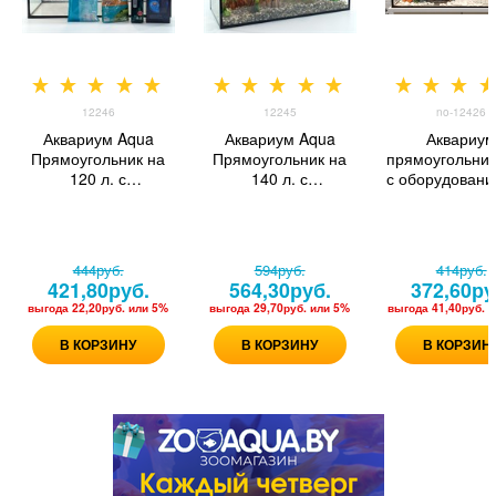
12246
12245
no-12426
Аквариум Aqua
Аквариум Aqua
Аквариу
Прямоугольник на
Прямоугольник на
прямоугольник
120 л. с
140 л. с
с оборудовани
оборудованием
оборудованием и
75 л.
декором 12245
444
руб.
594
руб.
414
руб.
421,80
руб.
564,30
руб.
372,60
ру
выгода
22,20руб.
или
5%
выгода
29,70руб.
или
5%
выгода
41,40руб.
и
В КОРЗИНУ
В КОРЗИНУ
В КОРЗИН