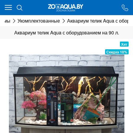
Ваш город - Минск,
угадали?
иумы
Укомплектованные
Аквариум телик Aqua с обору
ДА
НЕТ
Аквариум телик Aqua с оборудованием на 90 л.
Хит
Скидка 10%