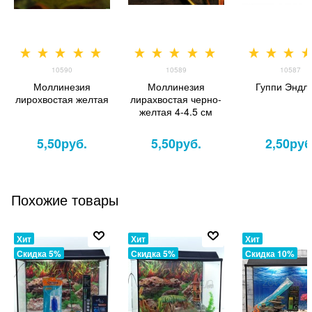
10590
10589
10587
Моллинезия
Моллинезия
Гуппи Эндл
лирохвостая желтая
лирахвостая черно-
желтая 4-4.5 см
5,50
руб.
5,50
руб.
2,50
руб
Похожие товары
Хит
Хит
Хит
Скидка 5%
Скидка 5%
Скидка 10%