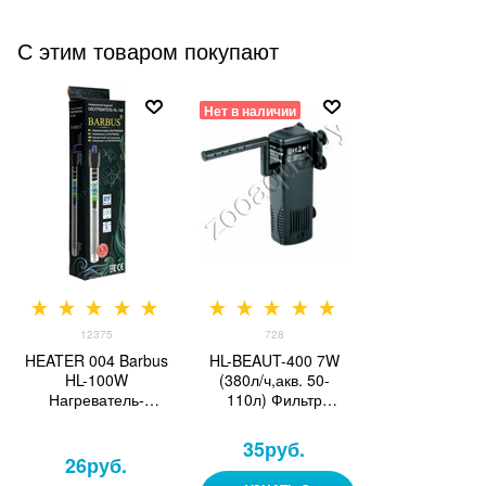
С этим товаром покупают
Нет в наличии
12375
728
HEATER 004 Barbus
HL-BEAUT-400 7W
HL-100W
(380л/ч,акв. 50-
Нагреватель-
110л) Фильтр
терморегулятор 100
внутренний с дожд.
Ватт
флейтой, угольн.
35
руб.
картридж
26
руб.