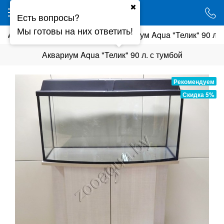
Ваш город - Минск,
Есть вопросы?
угадали?
Мы готовы на них ответить!
иумы
Укомплектованные
Аквариум Aqua "Телик" 90 л. 
ДА
НЕТ
Аквариум Aqua "Телик" 90 л. с тумбой
Рекомендуем
Скидка 5%