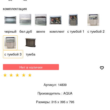
комплектация
черный
бел дуб
венге
комплект
с тумбой 1
с тумбой 2
с тумбой 3
тумба
Нет в наличии
Артикул:
14839
Производитель
:
AQUA
Размеры:
315 x 395 x 795