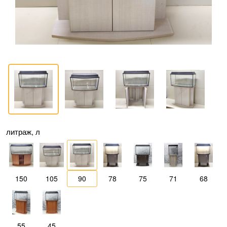
литраж, л
150
105
90
78
75
71
68
55
45