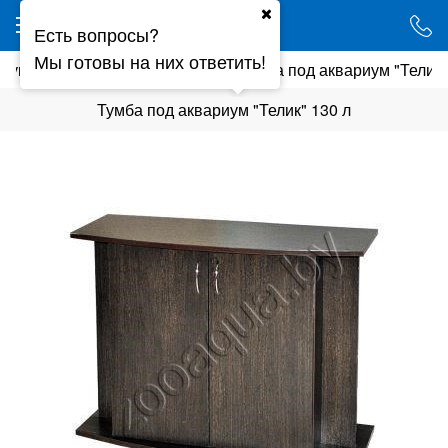
Ваш город - Минск,
Есть вопросы?
угадали?
Мы готовы на них ответить!
риумы
Панорамные тумбы
Тумба под аквариум "Телик"
ДА
НЕТ
Тумба под аквариум "Телик" 130 л