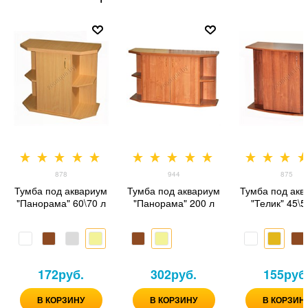
878
944
875
Тумба под аквариум
Тумба под аквариум
Тумба под акв
"Панорама" 60\70 л
"Панорама" 200 л
"Телик" 45\5
172
руб.
302
руб.
155
руб
В КОРЗИНУ
В КОРЗИНУ
В КОРЗИН