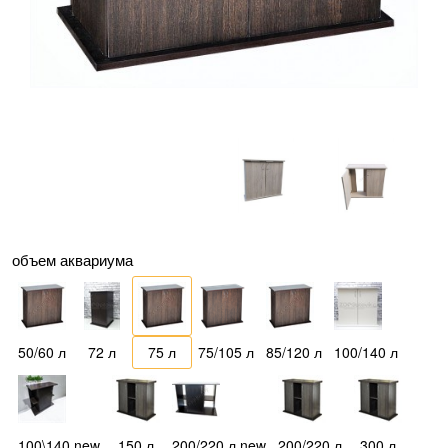
объем аквариума
50/60 л
72 л
75 л
75/105 л
85/120 л
100/140 л
100\140 new
150 л
200/220 л new
200/220 л
300 л