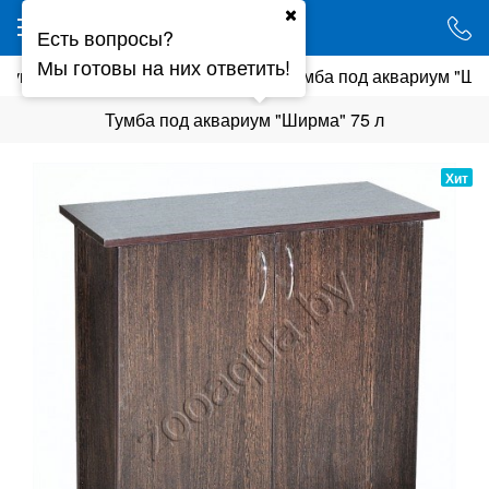
Ваш город - Минск,
Есть вопросы?
угадали?
Мы готовы на них ответить!
риумы
Прямоугольные тумбы
Тумба под аквариум "Ши
ДА
НЕТ
Тумба под аквариум "Ширма" 75 л
Хит