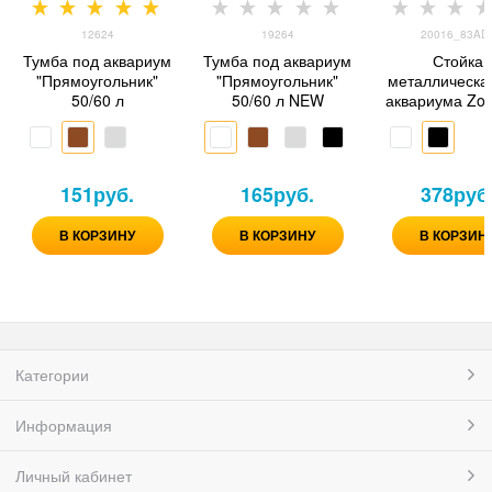
12624
19264
20016_83AD
Тумба под аквариум
Тумба под аквариум
Стойка
"Прямоугольник"
"Прямоугольник"
металлическа
50/60 л
50/60 л NEW
аквариума Zo
100х40х7
151
руб.
165
руб.
378
руб
В КОРЗИНУ
В КОРЗИНУ
В КОРЗИН
Категории
Информация
Личный кабинет