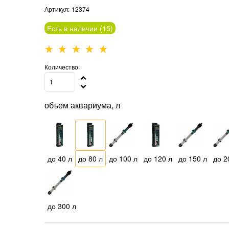
Артикул:
12374
Есть в наличии (
15
)
Количество:
объем аквариума, л
до 40 л
до 80 л
до 100 л
до 120 л
до 150 л
до 2
до 300 л