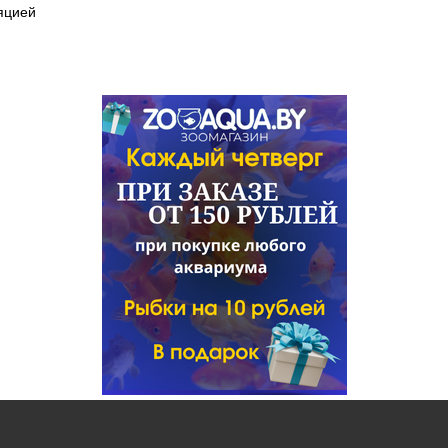
яцией