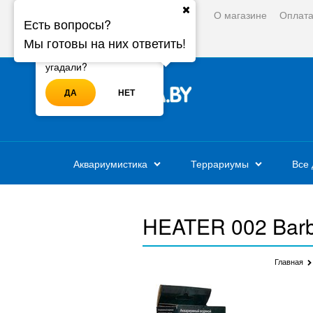
О магазине
Оплат
Ваш город:
Минск
Есть вопросы?
Мы готовы на них ответить!
Войти
Регистрация
Ваш город - Минск,
угадали?
ДА
НЕТ
Аквариумистика
Террариумы
Все 
HEATER 002 Barb
Главная