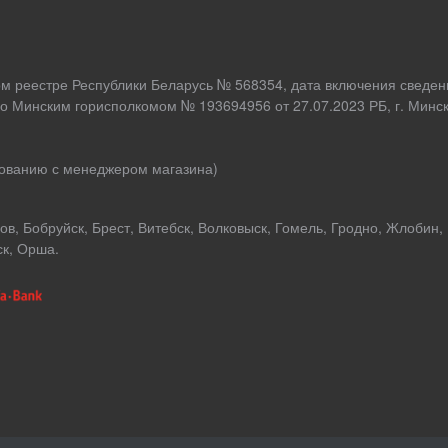
ом реестре Республики Беларусь № 568354, дата включения сведен
о Минским горисполкомом № 193694956 от 27.07.2023 РБ, г. Минск,
асованию с менеджером магазина)
в, Бобруйск, Брест, Витебск, Волковыск, Гомель, Гродно, Жлобин,
ск, Орша.