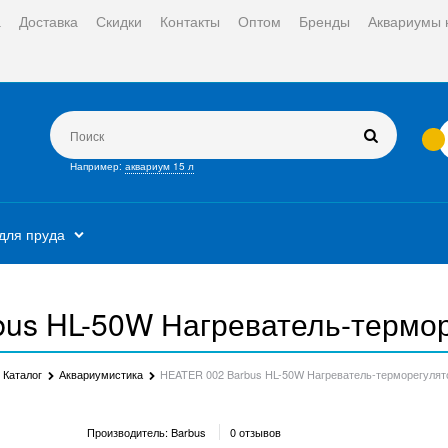
а
Доставка
Скидки
Контакты
Оптом
Бренды
Аквариумы 
Например:
аквариум 15 л
для пруда
us HL-50W Нагреватель-термор
Каталог
Аквариумистика
HEATER 002 Barbus HL-50W Нагреватель-терморегулято
Производитель:
Barbus
0 отзывов