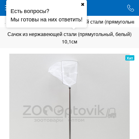
Ваш город - Минск,
Есть вопросы?
угадали?
Мы готовы на них ответить!
да
Сачки
Сачок из нержавеющей стали (прямугольный
ДА
НЕТ
Сачок из нержавеющей стали (прямугольный, белый)
10,1см
Хит