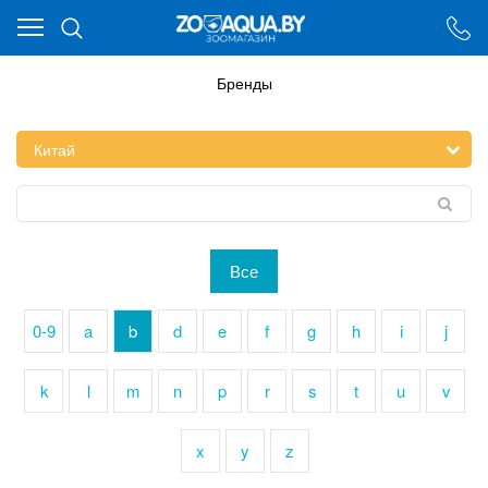
Ваш город - Минск,
угадали?
ДА
НЕТ
Бренды
Все
0-9
a
b
d
e
f
g
h
i
j
k
l
m
n
p
r
s
t
u
v
x
y
z