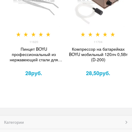
11620
11704
Пинцет BOYU
Компрессор на батарейках
профессиональный из
BOYU мобильный 120лч 0,5Вт
нержавеющей стали для
(D-200)
ухода за водными
растениями (изогнутые губки)
28
руб.
28,50
руб.
Категории