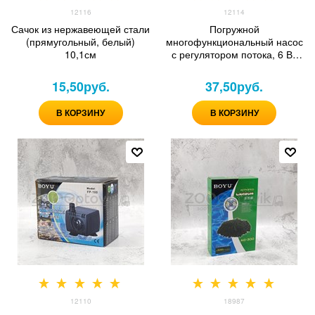
12116
12114
Сачок из нержавеющей стали
Погружной
(прямугольный, белый)
многофункциональный насос
10,1см
с регулятором потока, 6 Вт
(350 лч)
15,50
руб.
37,50
руб.
В КОРЗИНУ
В КОРЗИНУ
12110
18987