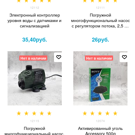
12112
12111
Электронный контроллер
Погружной
уровня воды с датчиками и
многофункциональный насос
сигнализацией
с регулятором потока, 2,5 Вт
(150 л/ч)
35,40
руб.
26
руб.
Нет в наличии
Нет в наличии
12115
12074
Погружной
Активированный уголь
многофункциональный насос,
Accessory 500g