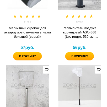
11699
12092
Магнитный скребок для
Распылитель воздуха
аквариумов с гнутыми углами
корундовый ASC-888
большой (серый)
(Цилиндр), 530 см,
металлический штуцер
57
руб.
56
руб.
В КОРЗИНУ
В КОРЗИНУ