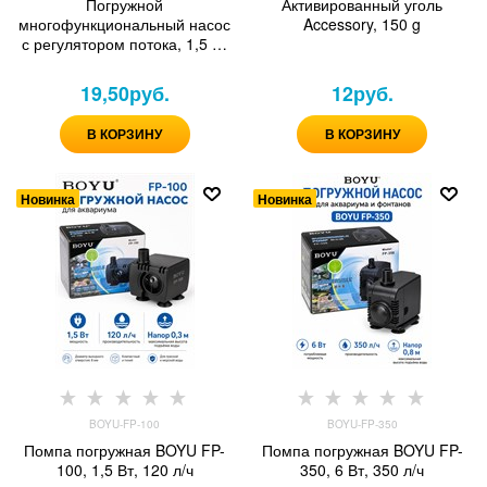
Погружной
Активированный уголь
многофункциональный насос
Accessory, 150 g
с регулятором потока, 1,5 Вт
(120 л/ч)
19,50
руб.
12
руб.
В КОРЗИНУ
В КОРЗИНУ
Новинка
Новинка
BOYU-FP-100
BOYU-FP-350
Помпа погружная BOYU FP-
Помпа погружная BOYU FP-
100, 1,5 Вт, 120 л/ч
350, 6 Вт, 350 л/ч