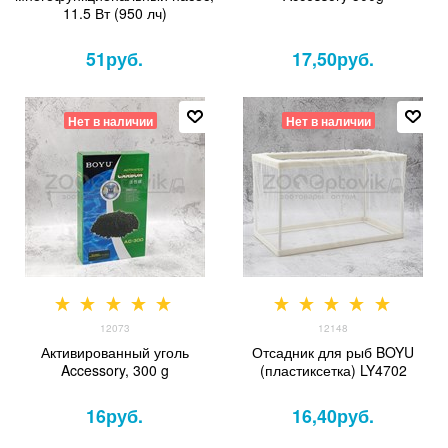
11.5 Вт (950 лч)
51
руб.
17,50
руб.
Нет в наличии
Нет в наличии
12073
12148
Активированный уголь
Отсадник для рыб BOYU
Accessory, 300 g
(пластиксетка) LY4702
16
руб.
16,40
руб.