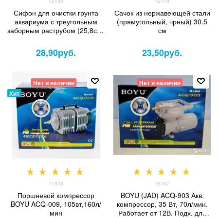
12120
12119
Сифон для очистки грунта
Сачок из нержавеющей стали
аквариума с треугольным
(прямугольный, чрный) 30.5
заборным раструбом (25,8см)
см
д. 4.5см
28,90
руб.
23,50
руб.
Нет в наличии
Нет в наличии
Хит
11878
15167
Поршневой компрессор
BOYU (JAD) ACQ-903 Акв.
BOYU ACQ-009, 105вт,160л/
компрессор, 35 Вт, 70л/мин.
мин
Работает от 12В. Подх. для