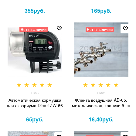
транспортировки рыбы.
355
руб.
165
руб.
Нет в наличии
Нет в наличии
11092
11204
Автоматическая кормушка
Флейта воздушная AD-05,
для аквариума Dimei ZW-66
металлическая, краники 5 шт
65
руб.
16,40
руб.