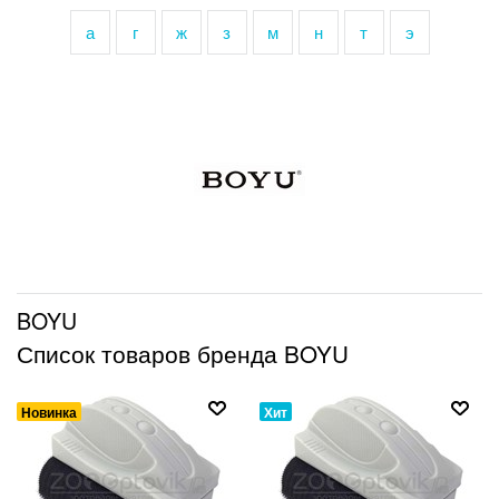
а
г
ж
з
м
н
т
э
BOYU
Список товаров бренда BOYU
Новинка
Хит