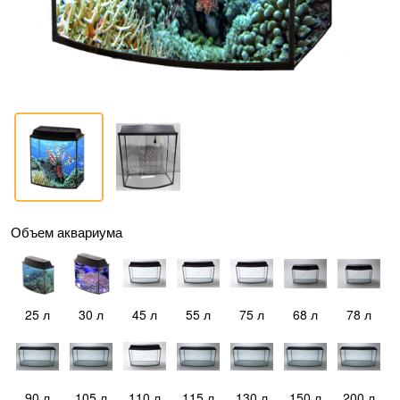
Объем аквариума
25 л
30 л
45 л
55 л
75 л
68 л
78 л
90 л
105 л
110 л
115 л
130 л
150 л
200 л