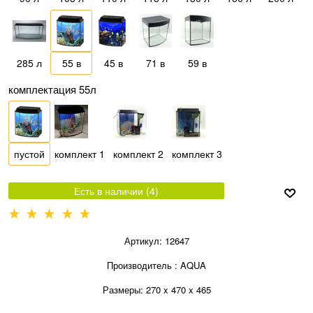
285 л
55 в
45 в
71 в
59 в
комплектация 55л
пустой
комплект 1
комплект 2
комплект 3
Есть в наличии (
4
)
Артикул:
12647
Производитель
:
AQUA
Размеры:
270 x 470 x 465