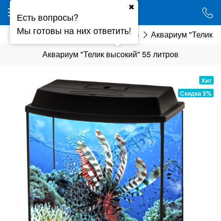
Ваш город - Минск,
Есть вопросы?
угадали?
Мы готовы на них ответить!
ua
Аквариум "Телик" 25-400 литров
Аквариум "Телик в
ДА
НЕТ
Аквариум "Телик высокий" 55 литров
Хит
Скидка 5%