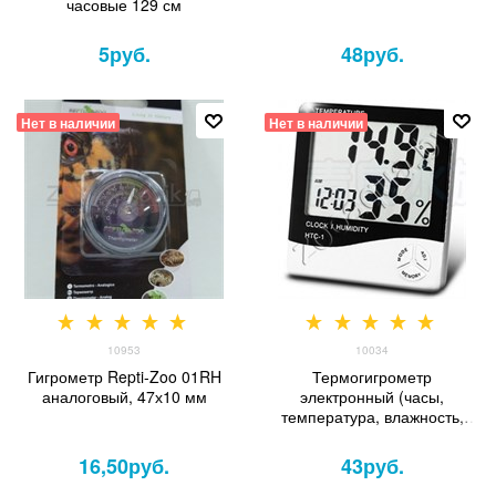
часовые 129 см
5
руб.
48
руб.
Нет в наличии
Нет в наличии
10953
10034
Гигрометр Repti-Zoo 01RH
Термогигрометр
аналоговый, 47х10 мм
электронный (часы,
температура, влажность,
сигнал тревоги)
95х20х100мм
16,50
руб.
43
руб.