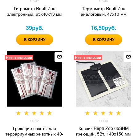
10947
10946
Гигрометр Repti-Zoo
Термометр Repti-Zoo
электронный, 65х40х13 мм
аналоговый, 47х10 мм
39
руб.
16,50
руб.
В КОРЗИНУ
В КОРЗИНУ
Нет в наличии
Нет в наличии
11302
11618
Греющие пакеты для
Коврик Repti-Zoo 05SHM
террариумных животных 40-
греющий, 5Вт, 140x150 мм