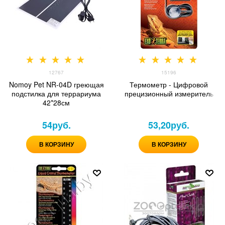
12767
15196
Nomoy Pet NR-04D греющая
Термометр - Цифровой
подстилка для террариума
прецизионный измеритель
42*28см
54
руб.
53,20
руб.
В КОРЗИНУ
В КОРЗИНУ