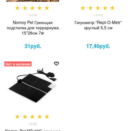
14784
15195
Nomoy Pet Греющая
Гигрометр “Rept-O-Metr”
подстилка для террариума
круглый 5,5 см
15*28см 7w
31
руб.
17,40
руб.
Нет в наличии
12766
Nomoy Pet NR-03C греющая