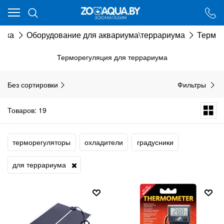
Ваш город - Минск,
угадали?
тика
Оборудование для аквариума\террариума
Термор
ДА
НЕТ
Терморегуляция для террариума
Без сортировки
Фильтры
Товаров: 19
терморегуляторы
охладители
градусники
для террариума