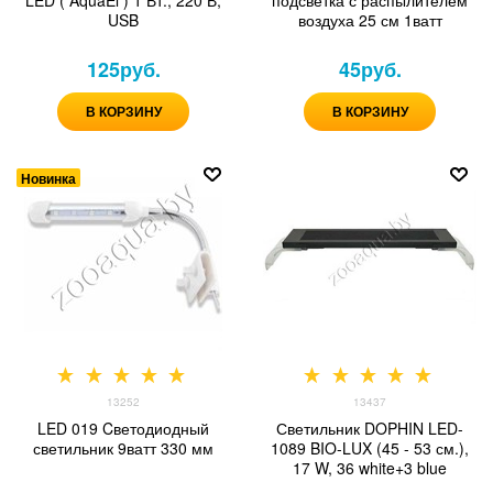
LED ( AquaEl ) 1 Вт., 220 В,
подсветка с распылителем
USB
воздуха 25 см 1ватт
125
руб.
45
руб.
В КОРЗИНУ
В КОРЗИНУ
Новинка
13252
13437
LED 019 Cветодиодный
Светильник DOPHIN LED-
светильник 9ватт 330 мм
1089 BIO-LUX (45 - 53 см.),
17 W, 36 white+3 blue