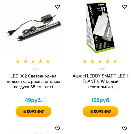
14613
14638
LED 002 Светодиодная
Aquael LEDDY SMART LED ll
подсветка с распылителем
PLANT 6 W белый
воздуха 35 см 1ватт
(светильник)
49
руб.
128
руб.
В КОРЗИНУ
В КОРЗИНУ