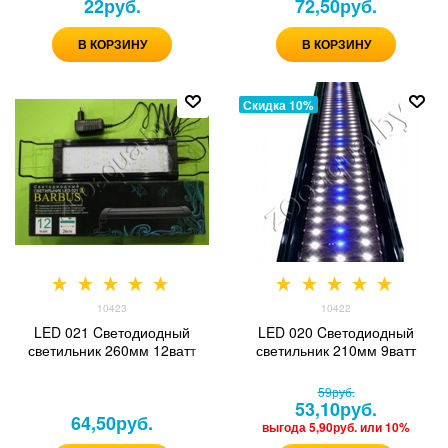
22
руб.
72,50
руб.
В КОРЗИНУ
В КОРЗИНУ
Скидка 10%
10423
10422
LED 021 Cветодиодный
LED 020 Cветодиодный
светильник 260мм 12ватт
светильник 210мм 9ватт
59
руб.
53,10
руб.
64,50
руб.
выгода
5,90руб.
или
10%