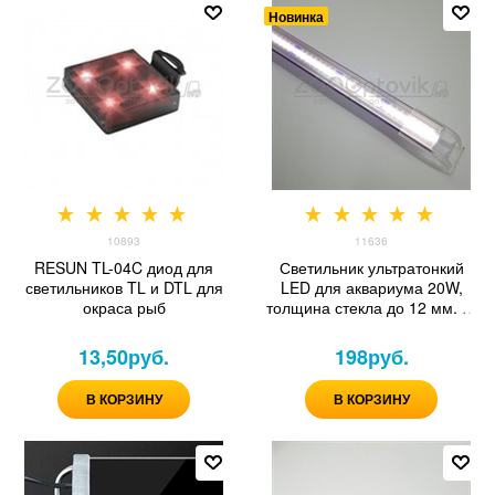
Новинка
10893
11636
RESUN TL-04C диод для
Светильник ультратонкий
светильников TL и DTL для
LED для аквариума 20W,
окраса рыб
толщина стекла до 12 мм. р-
р акв. 1200-1240мм
13,50
руб.
198
руб.
В КОРЗИНУ
В КОРЗИНУ