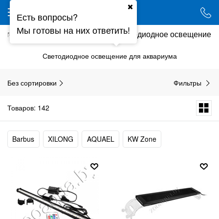
Ваш город - Минск,
Есть вопросы?
угадали?
Мы готовы на них ответить!
а\террариума
Освещение
Светодиодное освещение
ДА
НЕТ
Светодиодное освещение для аквариума
Без сортировки
Фильтры
Товаров: 142
Barbus
XILONG
AQUAEL
KW Zone