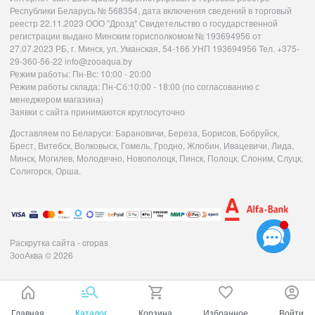
Республики Беларусь № 568354, дата включения сведений в торговый
реестр 22.11.2023 ООО "Дрозд" Свидетельство о государственной
регистрации выдано Минским горисполкомом № 193694956 от
27.07.2023 РБ, г. Минск, ул. Уманская, 54-166 УНП 193694956 Тел. +375-
29-360-56-22 info@zooaqua.by
Режим работы: Пн-Вс: 10:00 - 20:00
Режим работы склада: Пн-Сб:10:00 - 18:00 (по согласованию с
менеджером магазина)
Заявки с сайта принимаются круглосуточно
Доставляем по Беларуси: Барановичи, Береза, Борисов, Бобруйск,
Брест, Витебск, Волковыск, Гомель, Гродно, Жлобин, Ивацевичи, Лида,
Минск, Могилев, Молодечно, Новополоцк, Пинск, Полоцк, Слоним, Слуцк,
Солигорск, Орша.
Раскрутка сайта - cropas
ЗооАква
© 2026
Главная
Каталог
Корзина
Избранное
Войти