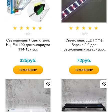
11861
12082
Светодиодный светильник
Светильник LED Prime
HapPet 120 для аквариума
Версия 2.0 для
114-137 см.
пресноводных аквариумов,
18W, 60 см, черный
325
руб.
72
руб.
В КОРЗИНУ
В КОРЗИНУ