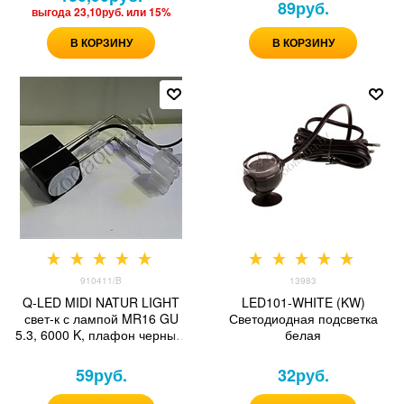
89
руб.
выгода
23,10руб.
или
15%
В КОРЗИНУ
В КОРЗИНУ
910411/B
13983
Q-LED MIDI NATUR LIGHT
LED101-WHITE (KW)
свет-к с лампой MR16 GU
Светодиодная подсветка
5.3, 6000 K, плафон черный-
белая
глянц , кронштейн нерж.
сталь, на 15-22,5 л, для
59
руб.
32
руб.
стекла 3-10 мм