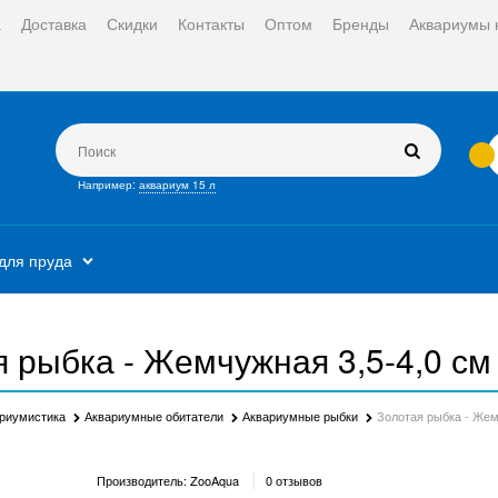
а
Доставка
Скидки
Контакты
Оптом
Бренды
Аквариумы 
Например:
аквариум 15 л
для пруда
 рыбка - Жемчужная 3,5-4,0 см
риумистика
Аквариумные обитатели
Аквариумные рыбки
Золотая рыбка - Жем
Производитель:
ZooAqua
0 отзывов