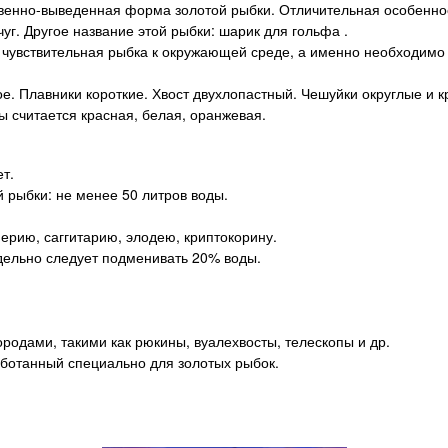
венно-выведенная форма золотой рыбки. Отличительная особеннос
г. Другое название этой рыбки: шарик для гольфа .
 чувствительная рыбка к окружающей среде, а именно необходимо
. Плавники короткие. Хвост двухлопастный. Чешуйки округлые и к
 считается красная, белая, оранжевая.
т.
рыбки: не менее 50 литров воды.
ерию, саггитарию, элодею, криптокорину.
дельно следует подменивать 20% воды.
родами, такими как рюкины, вуалехвосты, телескопы и др.
аботанный специально для золотых рыбок.