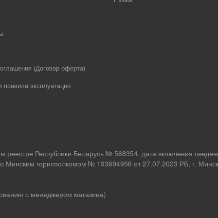
ы
оглашения (Договор оферта)
и правила эксплуатации
ом реестре Республики Беларусь № 568354, дата включения сведен
о Минским горисполкомом № 193694956 от 27.07.2023 РБ, г. Минск,
асованию с менеджером магазина)