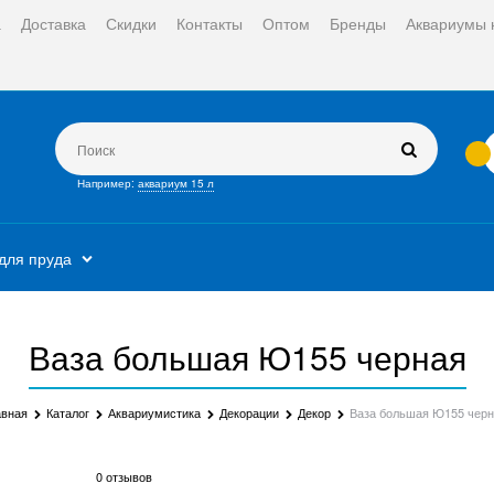
а
Доставка
Скидки
Контакты
Оптом
Бренды
Аквариумы 
Например:
аквариум 15 л
для пруда
Ваза большая Ю155 черная
авная
Каталог
Аквариумистика
Декорации
Декор
Ваза большая Ю155 черн
0 отзывов