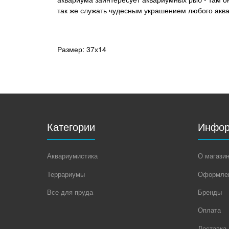
так же служать чудесным украшением любого акв
Размер: 37х14
Категории
Инфор
Аквариумистика
О магази
Террариумы
Оформлен
Все для пруда
Бренды
Оплата
Доставка