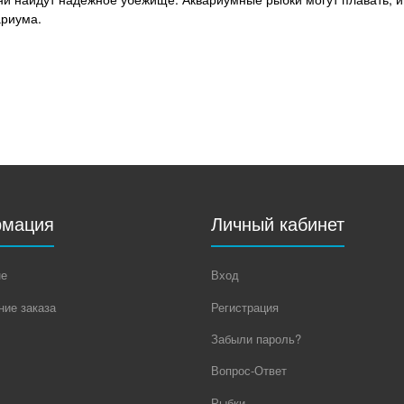
ариума.
мация
Личный кабинет
не
Вход
ие заказа
Регистрация
Забыли пароль?
Вопрос-Ответ
Рыбки