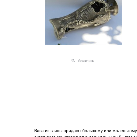
Увеличить
Ваза из глины придают большому или маленькому 
аквариума заинтересует аквариумных рыб - там он