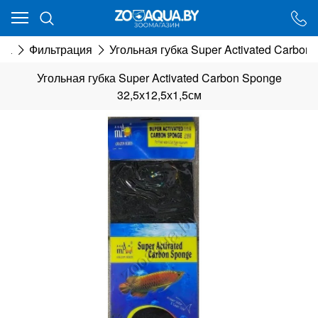
Ваш город - Минск,
угадали?
ма
Фильтрация
Угольная губка Super Activated Carbon
ДА
НЕТ
Угольная губка Super Activated Carbon Sponge
32,5х12,5х1,5см