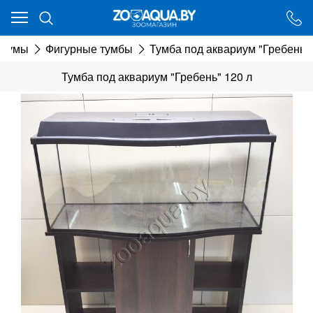
Ваш город - Минск,
угадали?
риумы
Фигурные тумбы
Тумба под аквариум "Гребень" 
ДА
НЕТ
Тумба под аквариум "Гребень" 120 л