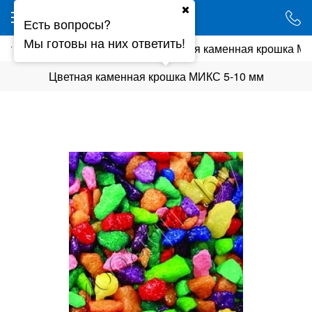
Ваш город - Минск,
Есть вопросы?
угадали?
Мы готовы на них ответить!
унт
Галька, кварц, гравий
Цветная каменная крошка М
ДА
НЕТ
Цветная каменная крошка МИКС 5-10 мм