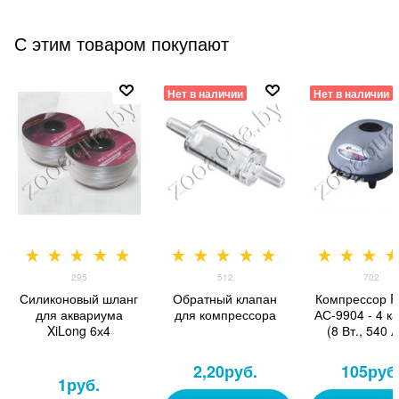
С этим товаром покупают
Нет в наличии
Нет в наличии
295
512
702
Силиконовый шланг
Обратный клапан
Компрессор R
для аквариума
для компрессора
АС-9904 - 4 к
XiLong 6х4
(8 Вт., 540 л
2,20
руб.
105
руб
1
руб.