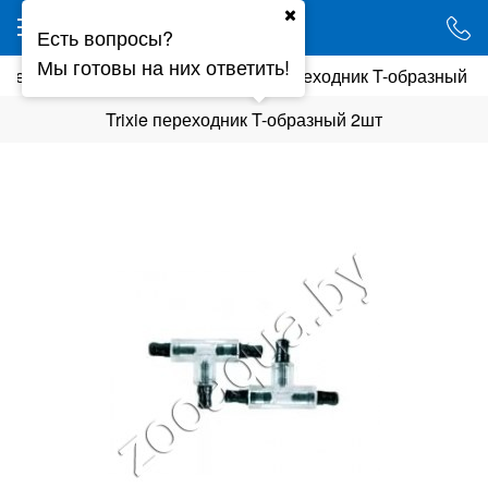
Ваш город - Минск,
Есть вопросы?
угадали?
Мы готовы на них ответить!
а\террариума
Аэрация
Trixie переходник T-образный 2
ДА
НЕТ
Trixie переходник T-образный 2шт