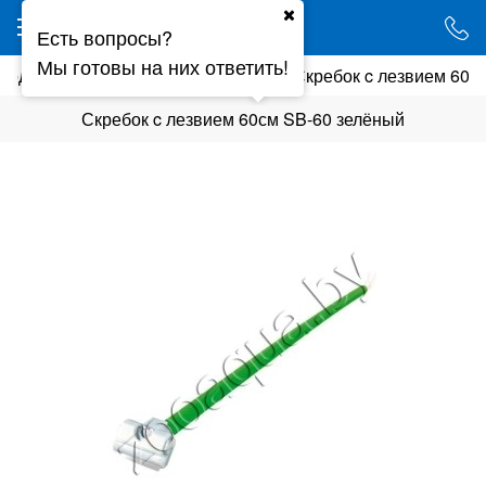
Ваш город - Минск,
Есть вопросы?
угадали?
Мы готовы на них ответить!
ухода
Магниты,скребки,ершики
Скребок c лезвием 60с
ДА
НЕТ
Скребок c лезвием 60см SB-60 зелёный