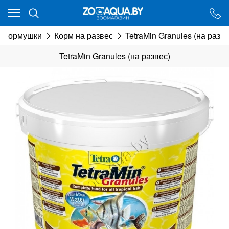
Ваш город - Минск,
угадали?
и кормушки
Корм на развес
TetraMin Granules (на разве
ДА
НЕТ
TetraMin Granules (на развес)