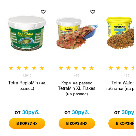
12615
492
495
Tetra ReptoMin (на
Корм на развес
Tetra Wafer 
развес)
TetraMin XL Flakes
таблетки (на р
(на развес)
от
30
руб.
от
30
руб.
от
30
ру
В КОРЗИНУ
В КОРЗИНУ
В КОРЗИН