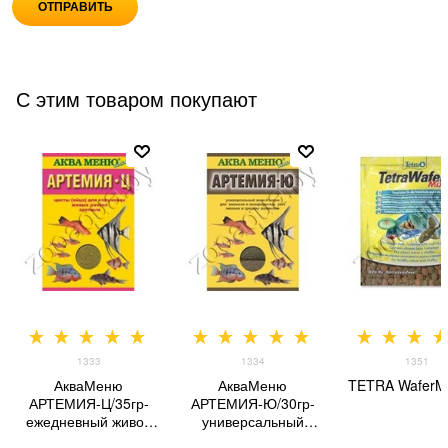
С этим товаром покупают
1333
1334
1351
АкваМеню
АкваМеню
TETRA WaferMi
АРТЕМИЯ-Ц/35гр-
АРТЕМИЯ-Ю/30гр-
ежедневный живой
универсальный
корм для мальков и
живой корм для