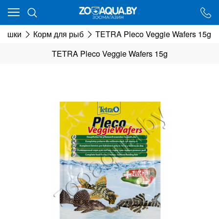
Ваш город - Минск,
угадали?
рмушки
Корм для рыб
TETRA Pleco Veggie Wafers 15g
ДА
НЕТ
TETRA Pleco Veggie Wafers 15g