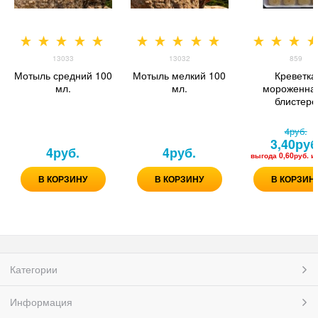
13033
13032
859
Мотыль средний 100
Мотыль мелкий 100
Креветка
мл.
мл.
мороженная
блистере
4
руб.
3,40
руб
4
руб.
4
руб.
выгода
0,60руб.
и
В КОРЗИНУ
В КОРЗИНУ
В КОРЗИН
Категории
Информация