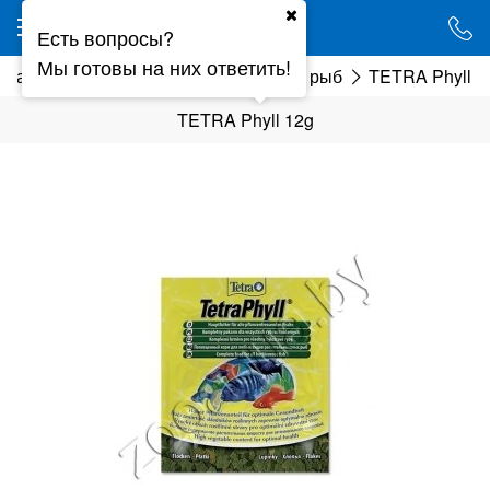
Ваш город - Минск,
Есть вопросы?
угадали?
Мы готовы на них ответить!
ика
Корма и кормушки
Корм для рыб
TETRA Phyll 1
ДА
НЕТ
TETRA Phyll 12g