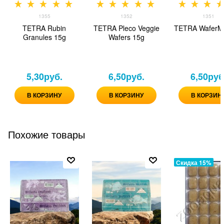
1355
1352
1351
TETRA Rubin
TETRA Pleco Veggie
TETRA WaferMi
Granules 15g
Wafers 15g
5,30
руб.
6,50
руб.
6,50
руб
В КОРЗИНУ
В КОРЗИНУ
В КОРЗИН
Похожие товары
Скидка 15%