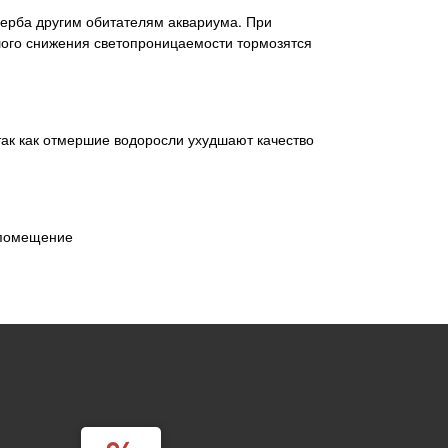
ущерба другим обитателям аквариума. При
шого снижения светопроницаемости тормозятся
ак как отмершие водоросли ухудшают качество
 помещение