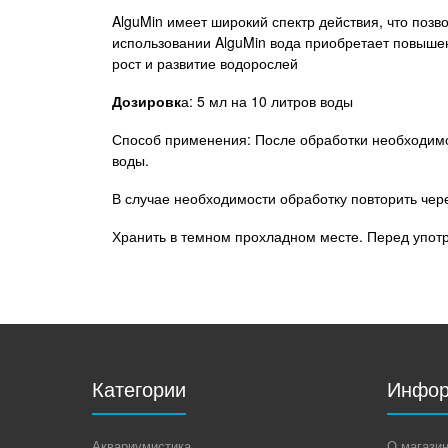
AlguMin имеет широкий спектр действия, что позв
использовании AlguMin вода приобретает повышен
рост и развитие водорослей
Дозировк
а: 5 мл на 10 литров воды
Способ применения: После обработки необходимо
воды.
В случае необходимости обработку повторить чере
Хранить в темном прохладном месте. Перед упот
Категории
Инфор
Аквариумистика
О магази