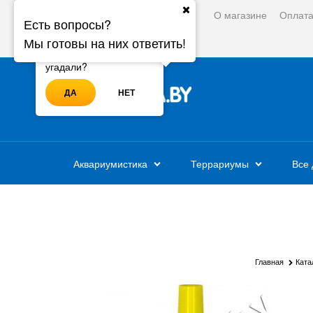
О магазине
Оплат
Ваш город:
Минск
Есть вопросы?
Мы готовы на них ответить!
Войти
Регистрация
Ваш город - Минск,
угадали?
ДА
НЕТ
Аквариумистика
Террариумы
Все 
Главная
Ката