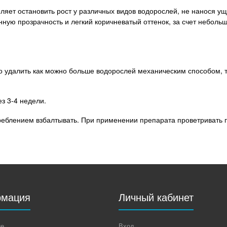
оляет остановить рост у различных видов водорослей, не нанося 
ную прозрачность и легкий коричневатый оттенок, за счет неболь
 удалить как можно больше водорослей механическим способом, т
з 3-4 недели.
реблением взбалтывать. При применении препарата проветривать
мация
Личный кабинет
не
Вход