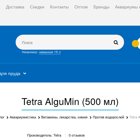
а
Доставка
Скидки
Контакты
Оптом
Бренды
Аквариумы 
Например:
аквариум 15 л
для пруда
Tetra AlguMin (500 мл)
лог
Аквариумистика
Витамины, лекарства, химия
Против водорослей
Tetra 
Производитель:
Tetra
0 отзывов