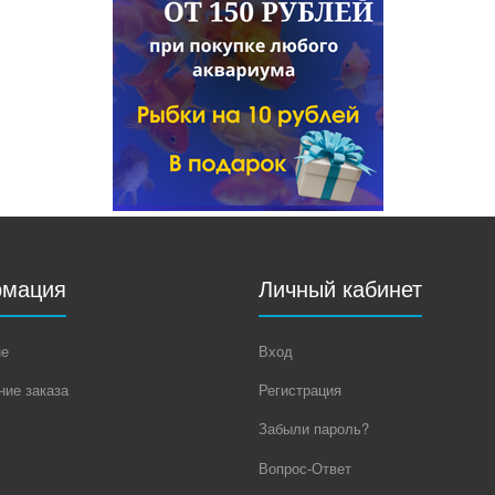
мация
Личный кабинет
не
Вход
ие заказа
Регистрация
Забыли пароль?
Вопрос-Ответ