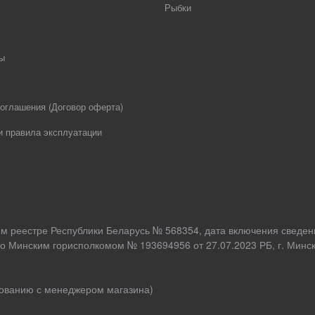
Рыбки
ы
оглашения (Договор оферта)
и правила эксплуатации
ом реестре Республики Беларусь № 568354, дата включения сведен
о Минским горисполкомом № 193694956 от 27.07.2023 РБ, г. Минск,
асованию с менеджером магазина)