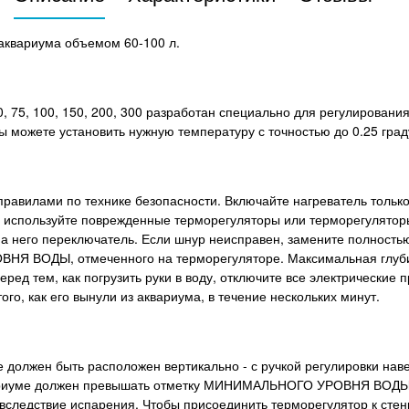
 аквариума объемом 60-100 л.
, 75, 100, 150, 200, 300 разработан специально для регулировани
Вы можете установить нужную температуру с точностью до 0.25 град
правилами по технике безопасности. Включайте нагреватель только
Не используйте поврежденные терморегуляторы или терморегулято
на него переключатель. Если шнур неисправен, замените полность
Я ВОДЫ, отмеченного на терморегуляторе. Максимальная глубин
ред тем, как погрузить руки в воду, отключите все электрические 
го, как его вынули из аквариума, в течение нескольких минут.
должен быть расположен вертикально - с ручкой регулировки нав
вариуме должен превышать отметку МИНИМАЛЬНОГО УРОВНЯ ВОДЫ 
вследствие испарения. Чтобы присоединить терморегулятор к стен