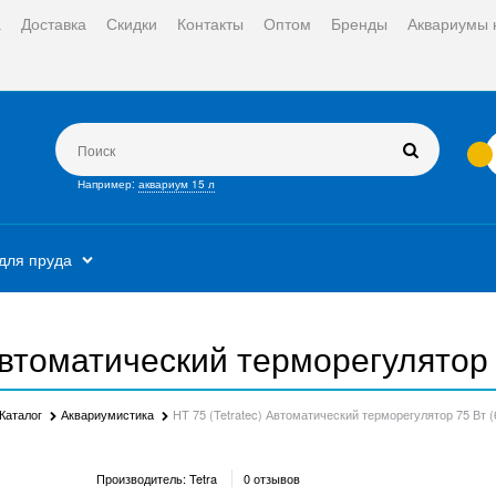
а
Доставка
Скидки
Контакты
Оптом
Бренды
Аквариумы 
Например:
аквариум 15 л
для пруда
Автоматический терморегулятор 7
Каталог
Аквариумистика
HT 75 (Tetratec) Автоматический терморегулятор 75 Вт (6
Производитель:
Tetra
0 отзывов