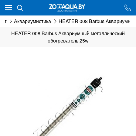
Ваш город - Минск,
угадали?
лог
Аквариумистика
HEATER 008 Barbus Аквариумный
ДА
НЕТ
HEATER 008 Barbus Аквариумный металлический
обогреватель 25w