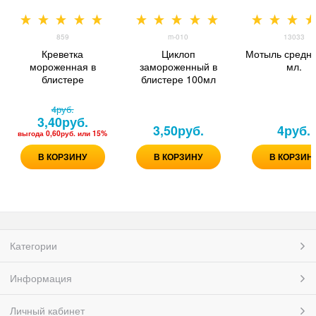
859
m-010
13033
Креветка
Циклоп
Мотыль средни
мороженная в
замороженный в
мл.
блистере
блистере 100мл
4
руб.
3,40
руб.
3,50
руб.
4
руб.
выгода
0,60руб.
или
15%
В КОРЗИНУ
В КОРЗИНУ
В КОРЗИН
Категории
Информация
Личный кабинет