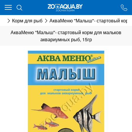
Ваш город - Минск,
угадали?
ки
Корм для рыб
АкваМеню ''Малыш''- стартовый корм
ДА
НЕТ
АкваМеню ''Малыш''- стартовый корм для мальков
аквариумных рыб, 15гр