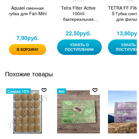
1071
247031
1058
Aquael сменная
Tetra Filter Active
TETRA FF Filte
губка для Fan-Mini
100ml
S Губка синт
бактериальная
для фильт
культура для
EX400/600/60
подготовки воды
/700/800plus-
22,50
руб.
13,80
ру
(247031)
7,90
руб.
УЗНАТЬ О
УЗНАТЬ 
В КОРЗИНУ
ПОСТУПЛЕНИИ
ПОСТУПЛЕ
Похожие товары
Скидка 15%
Хит