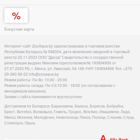
Бонусная карта
Интернет-сайт ZooAqua.by зарегистрирован в торговом реестре
Республики Беларусь № 568354, дата включения сведений в торговый
реестр 22.11.2023 ООО "Дрозд" Свидетельство о государственной
регистрации выдано Минским горисполкомом № 193694956 от
27.07.2023 РБ, г. Минск, ул. Уманская, 54-166 УНП 193694956 Тел. +375-
29-360-56-22 info@zooaqua.by
Режим работы: Пн-Вс: 10:00 - 20:00
Режим работы склада: Пн-Сб:10:00 - 18:00 (по согласованию с
менеджером магазина)
Заявки с сайта принимаются круглосуточно
Доставляем по Беларуси: Барановичи, Береза, Борисов, Бобруйск,
Брест, Витебск, Волковыск, Гомель, Гродно, Жлобин, Ивацевичи, Лида,
Минск, Могилев, Молодечно, Новополоцк, Пинск, Полоцк, Слоним, Слуцк,
Солигорск, Орша.