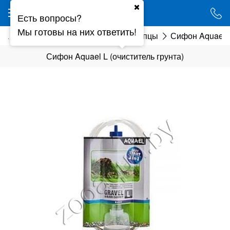
Ваш город - Минск,
Есть вопросы?
угадали?
Мы готовы на них ответить!
да
Грунтоочистители (сифоны), щипцы
Сифон Aquael L
ДА
НЕТ
Сифон Aquael L (очиститель грунта)