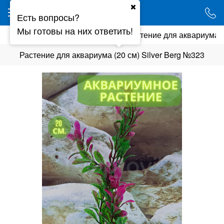
Ваш город - Минск,
Есть вопросы?
угадали?
Мы готовы на них ответить!
ии
Искусственные растения
Растение для аквариума (
ДА
НЕТ
Растение для аквариума (20 см) Silver Berg №323