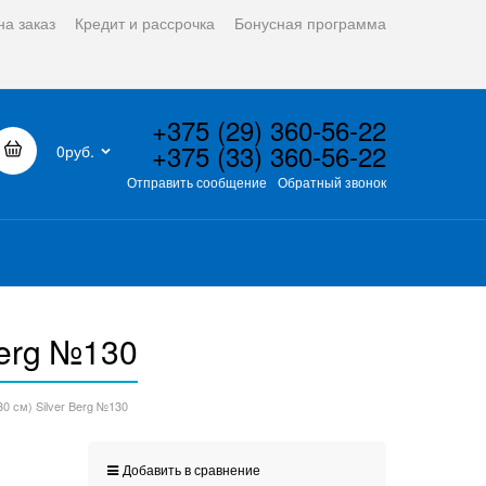
на заказ
Кредит и рассрочка
Бонусная программа
+375 (29) 360-56-22
+375 (33) 360-56-22
0руб.
Отправить сообщение
Обратный звонок
Berg №130
0 см) Silver Berg №130
Добавить в сравнение