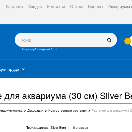
а
Доставка
Скидки
Контакты
Оптом
Бренды
Аквариумы 
Например:
аквариум 15 л
для пруда
 для аквариума (30 см) Silver 
квариумистика
Декорации
Искусственные растения
Растение для аквариума (3
Производитель:
Silver Berg
0 отзывов