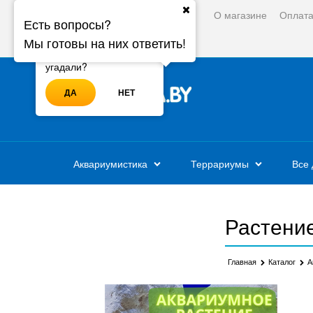
О магазине
Оплат
Ваш город:
Минск
Есть вопросы?
Мы готовы на них ответить!
Войти
Регистрация
Ваш город - Минск,
угадали?
ДА
НЕТ
Аквариумистика
Террариумы
Все 
Растение
Главная
Каталог
А