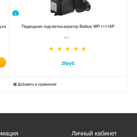
8
уха
Подводная подсветка-аэратор Barbus WP-1111AP
541
29
руб.
Добавить в сравнение
мация
Личный кабинет