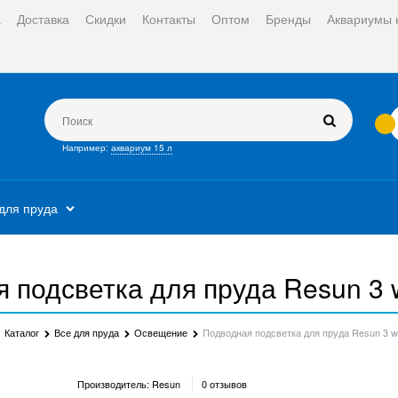
а
Доставка
Скидки
Контакты
Оптом
Бренды
Аквариумы 
Например:
аквариум 15 л
для пруда
 подсветка для пруда Resun 3 w
Каталог
Все для пруда
Освещение
Подводная подсветка для пруда Resun 3 wa
Производитель:
Resun
0 отзывов