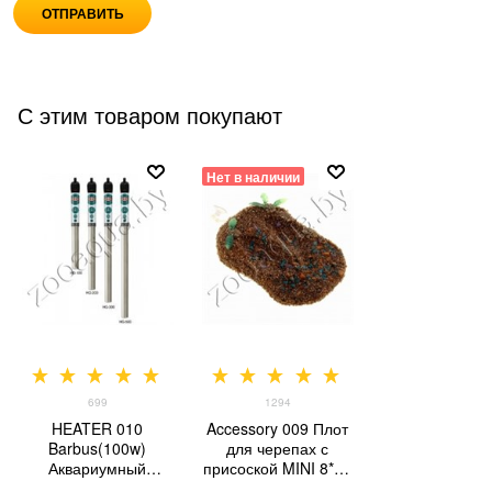
С этим товаром покупают
Нет в наличии
699
1294
HEATER 010
Accessory 009 Плот
Barbus(100w)
для черепах с
Аквариумный
присоской MINI 8*12
металлический
см (ПЛАВАЮЩИЙ)