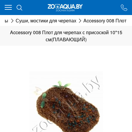
Ваш город - Минск,
угадали?
иумы
Суши, мостики для черепах
Accessory 008 Плот 
ДА
НЕТ
Accessory 008 Плот для черепах с присоской 10*15
см(ПЛАВАЮЩИЙ)