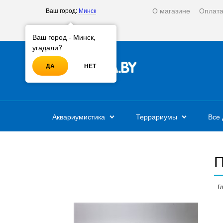
О магазине
Оплат
Ваш город:
Минск
Войти
Регистрация
Ваш город - Минск,
угадали?
ДА
НЕТ
Аквариумистика
Террариумы
Все 
П
Г