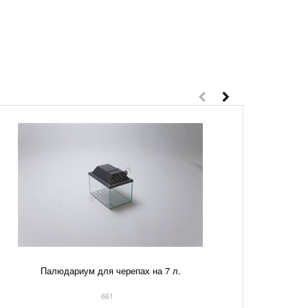
3
Палюдариум для черепах на 7 л.
FILTER 021 Barbus WP-20
661