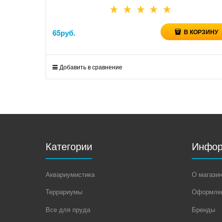
65
руб.
В КОРЗИНУ
Добавить в сравнение
Категории
Инфор
Аквариумистика
О магази
Террариумы
Оформлен
Все для пруда
Бренды