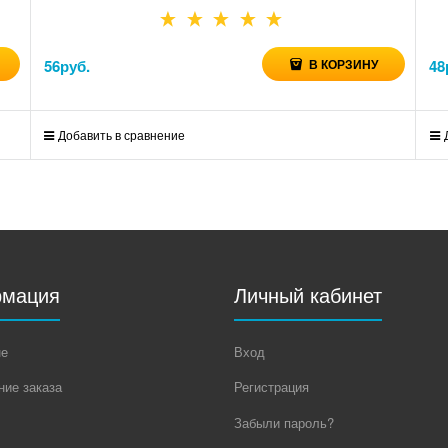
56
руб.
В КОРЗИНУ
48
Добавить в сравнение
мация
Личный кабинет
не
Вход
ие заказа
Регистрация
Забыли пароль?