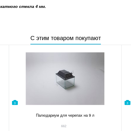
катного стекла 4 мм.
С этим товаром покупают
3
3
Палюдариум для черепах на 9 л
662