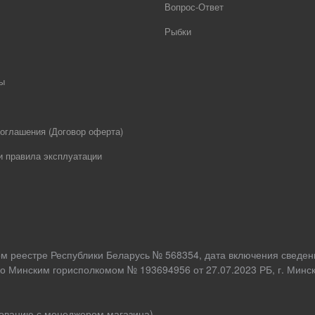
Вопрос-Ответ
Рыбки
ы
оглашения (Договор оферта)
и правила эксплуатации
ом реестре Республики Беларусь № 568354, дата включения сведен
о Минским горисполкомом № 193694956 от 27.07.2023 РБ, г. Минск,
асованию с менеджером магазина)