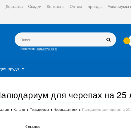
а
Доставка
Скидки
Контакты
Оптом
Бренды
Аквариумы 
Например:
аквариум 15 л
для пруда
алюдариум для черепах на 25 
лавная
Каталог
Террариумы
Черепашатники
Палюдариум для черепах на 25 
0 отзывов