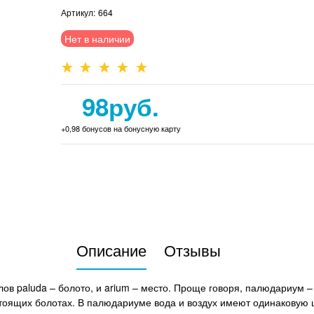
Артикул:
664
Нет в наличии
98
руб.
+0,98 бонусов на бонусную карту
Описание
Отзывы
в paluda – болото, и arium – место. Проще говоря, палюдариум – э
настоящих болотах. В палюдариуме вода и воздух имеют одинаковую 