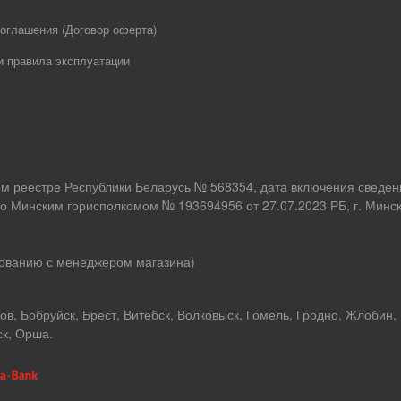
оглашения (Договор оферта)
и правила эксплуатации
ом реестре Республики Беларусь № 568354, дата включения сведен
о Минским горисполкомом № 193694956 от 27.07.2023 РБ, г. Минск,
асованию с менеджером магазина)
в, Бобруйск, Брест, Витебск, Волковыск, Гомель, Гродно, Жлобин,
ск, Орша.