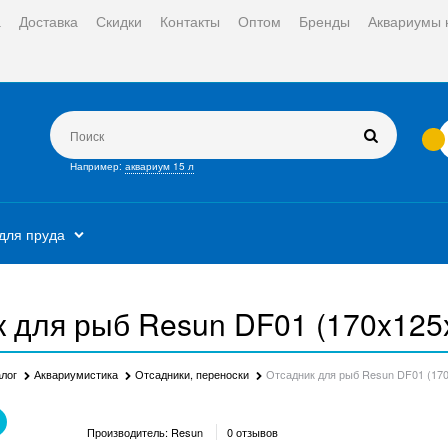
а
Доставка
Скидки
Контакты
Оптом
Бренды
Аквариумы 
Например:
аквариум 15 л
для пруда
 для рыб Resun DF01 (170x125
алог
Аквариумистика
Отсадники, переноски
Отсадник для рыб Resun DF01 (17
Производитель:
Resun
0 отзывов