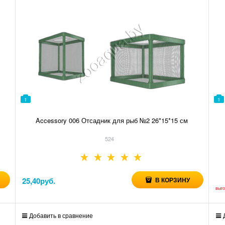
1
1
Accessory 006 Отсадник для рыб №2 26*15*15 см
524
25,40
руб.
В КОРЗИНУ
выг
Добавить в сравнение