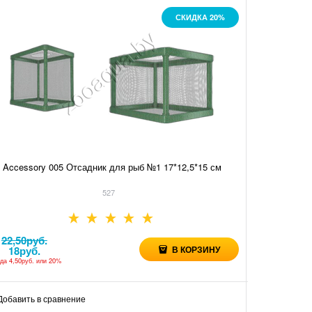
СКИДКА 20%
4
Accessory 005 Отсадник для рыб №1 17*12,5*15 см
Отсадник BT105 (KW) пластиковый
527
22,50
руб.
18
руб.
В КОРЗИНУ
11
руб.
ода
4,50руб.
или
20%
Добавить в сравнение
Добавить в