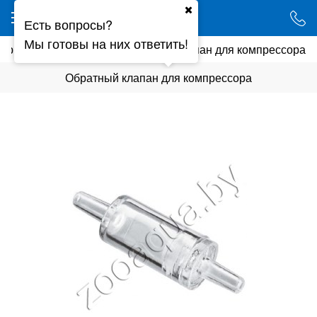
Ваш город - Минск,
Есть вопросы?
угадали?
Мы готовы на них ответить!
рариума
Аэрация
Обратный клапан для компрессора
ДА
НЕТ
Обратный клапан для компрессора