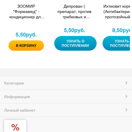
ЗООМИР
Дипрован (
Ихтиовит корм
"Формамед" -
препарат, против
(Антибактериа
кондиционер для
грибковых и
протозойный 
акв. воды 50 мл
инвазионных
для декорати
болезней
рыб) 25 г
5,50
руб.
8,50
руб
аквариумных рыб)
5,50
руб.
УЗНАТЬ О
УЗНАТЬ 
В КОРЗИНУ
ПОСТУПЛЕНИИ
ПОСТУПЛЕ
Категории
Информация
Личный кабинет