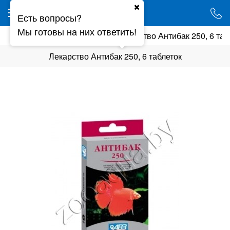
Ваш город - Минск,
Есть вопросы?
угадали?
Мы готовы на них ответить!
мия
Лекарства, витамины
Лекарство Антибак 250, 6 таб
ДА
НЕТ
Лекарство Антибак 250, 6 таблеток