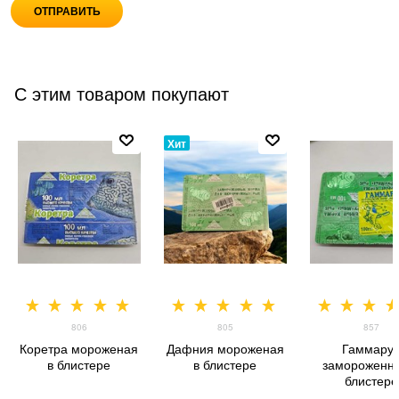
С этим товаром покупают
Хит
806
805
857
Коретра мороженая
Дафния мороженая
Гаммару
в блистере
в блистере
замороженн
блистере