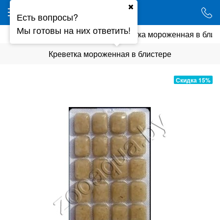
Ваш город - Минск,
Есть вопросы?
угадали?
Мы готовы на них ответить!
ки
Замороженные корма
Креветка мороженная в блис
ДА
НЕТ
Креветка мороженная в блистере
Скидка 15%