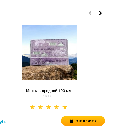
2
Мотыль средний 100 мл.
13033
уб.
В КОРЗИНУ
3,80
руб.