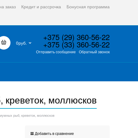
на заказ
Кредит и рассрочка
Бонусная программа
+375 (29) 360-56-22
+375 (33) 360-56-22
0руб.
Отправить сообщение
Обратный звонок
, креветок, моллюсков
риумных рыб, креветок, моллюсков
Добавить в сравнение