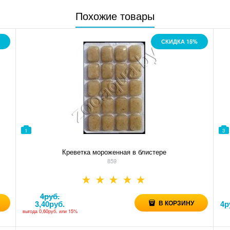
Похожие товары
СКИДКА 15%
1
3
Креветка мороженная в блистере
859
4
руб.
3,40
руб.
В КОРЗИНУ
4
р
выгода
0,60руб.
или
15%