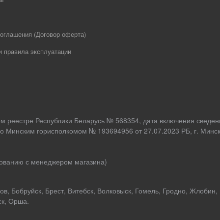
оглашения (Договор оферта)
и правила эксплуатации
ом реестре Республики Беларусь № 568354, дата включения сведен
о Минским горисполкомом № 193694956 от 27.07.2023 РБ, г. Минск,
асованию с менеджером магазина)
в, Бобруйск, Брест, Витебск, Волковыск, Гомель, Гродно, Жлобин,
ск, Орша.