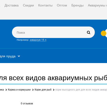
а
Доставка
Скидки
Контакты
Оптом
Бренды
Аквариумы 
Например:
аквариум 15 л
для пруда
ля всех видов аквариумных рыб
ика
Корма и кормушки
Корм для рыб
корм выходного дня для всех видов аква
0 отзывов