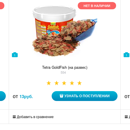
НЕТ В НАЛИЧИИ
1
1
Tetra GoldFish (на развес)
554
от
о
13
руб.
УЗНАТЬ О ПОСТУПЛЕНИИ
Добавить в сравнение