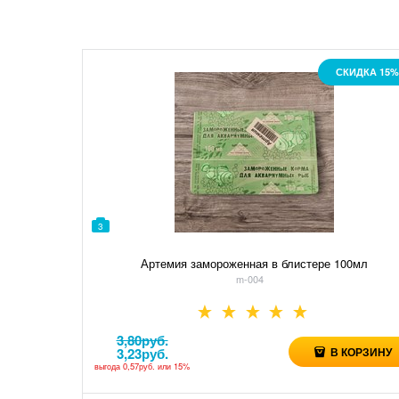
СКИДКА 15%
3
Артемия замороженная в блистере 100мл
m-004
3,80
руб.
3,23
руб.
В КОРЗИНУ
выгода
0,57руб.
или
15%