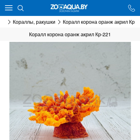
Ваш город - Минск,
угадали?
ии
Кораллы, ракушки
Коралл корона оранж акрил Кр-2
ДА
НЕТ
Коралл корона оранж акрил Кр-221