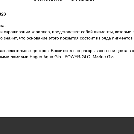
323
ка.
ри окрашивании кораллов, представляют собой пигменты, которые 
 значит, что основание этого покрытия состоит из ряда пигментов
развлекательных центров. Восхитительно раскрывают свои цвета 
ными лампами Hagen Аqua Glo , POWER-GLO, Mаrine Glо.