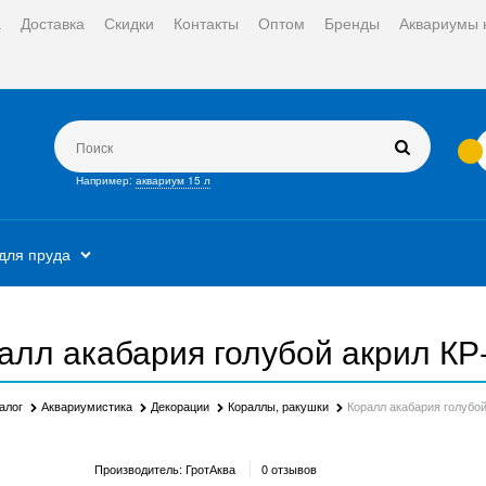
а
Доставка
Скидки
Контакты
Оптом
Бренды
Аквариумы 
Например:
аквариум 15 л
для пруда
алл акабария голубой акрил КР
алог
Аквариумистика
Декорации
Кораллы, ракушки
Коралл акабария голубой
Производитель:
ГротАква
0 отзывов