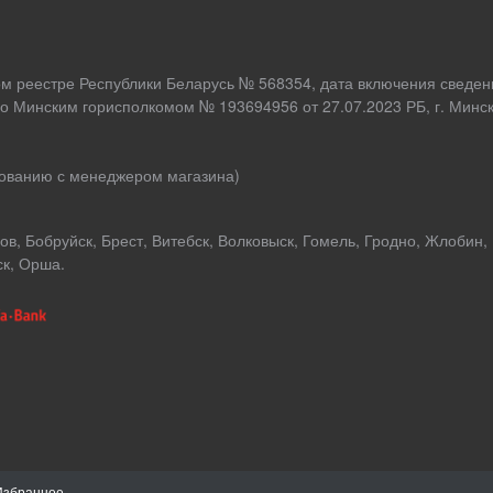
ом реестре Республики Беларусь № 568354, дата включения сведен
о Минским горисполкомом № 193694956 от 27.07.2023 РБ, г. Минск,
асованию с менеджером магазина)
в, Бобруйск, Брест, Витебск, Волковыск, Гомель, Гродно, Жлобин,
ск, Орша.
Избранное