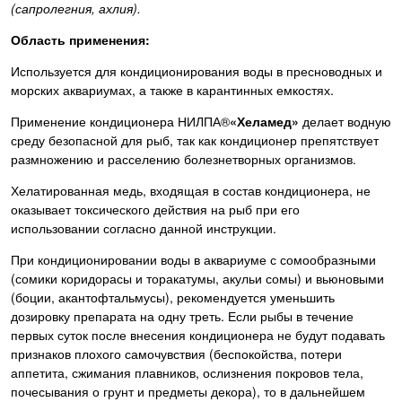
(сапролегния,
ахлия).
Область применения:
Используется для кондиционирования воды в пресноводных и
морских аквариумах, а также в карантинных емкостях.
Применение кондиционера НИЛПА®
«Хеламед»
делает водную
среду безопасной для рыб, так как кондиционер препятствует
размножению и расселению болезнетворных организмов.
Хелатированная медь, входящая в состав кондиционера, не
оказывает токсического действия на рыб при его
использовании согласно данной инструкции.
При кондиционировании воды в аквариуме с сомообразными
(сомики коридорасы и торакатумы, акульи сомы) и вьюновыми
(боции, акантофтальмусы), рекомендуется уменьшить
дозировку препарата на одну треть. Если рыбы в течение
первых суток после внесения кондиционера не будут подавать
признаков плохого самочувствия (беспокойства, потери
аппетита, сжимания плавников, ослизнения покровов тела,
почесывания о грунт и предметы декора), то в дальнейшем