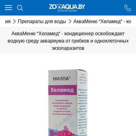
Ваш город - Минск,
угадали?
химия
Препараты для воды
АкваМеню "Хеламед" - конд
ДА
НЕТ
АкваМеню "Хеламед" - кондиционер освобождает
водную среду аквариума от грибков и одноклеточных
экзопаразитов