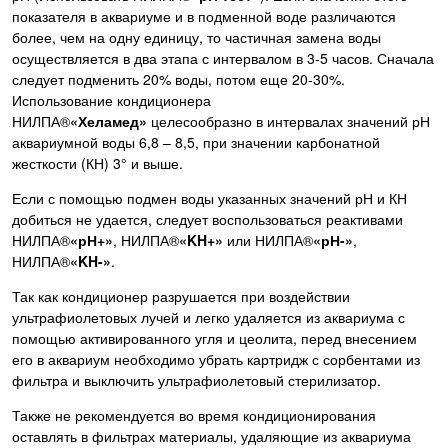
показателя в аквариуме и в подменной воде различаются
более, чем на одну единицу, то частичная замена воды
осуществляется в два этапа с интервалом в 3-5 часов. Сначала
следует подменить 20% воды, потом еще 20-30%.
Использование кондиционера
НИЛПА®
«Хеламед»
целесообразно в интервалах значений рН
аквариумной воды 6,8 – 8,5, при значении карбонатной
жесткости (КН) 3° и выше.
Если с помощью подмен воды указанных значений рН и КН
добиться не удается, следует воспользоваться реактивами
НИЛПА®
«рН+»
, НИЛПА®
«KH+»
или НИЛПА®
«рН-»
,
НИЛПА®
«KH-»
.
Так как кондиционер разрушается при воздействии
ультрафиолетовых лучей и легко удаляется из аквариума с
помощью активированного угля и цеолита, перед внесением
его в аквариум необходимо убрать картридж с сорбентами из
фильтра и выключить ультрафиолетовый стерилизатор.
Также не рекомендуется во время кондиционирования
оставлять в фильтрах материалы, удаляющие из аквариума