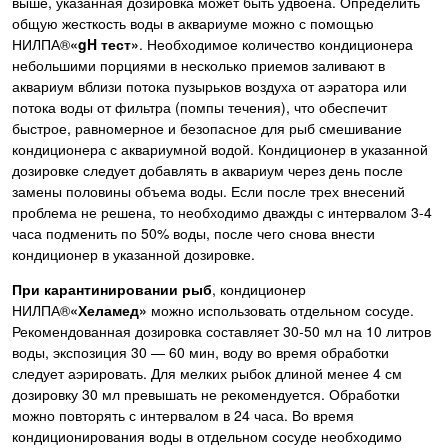
выше, указанная дозировка может быть удвоена. Определить
общую жесткость воды в аквариуме можно с помощью
НИЛПА®
«gH тест»
. Необходимое количество кондиционера
небольшими порциями в несколько приемов заливают в
аквариум вблизи потока пузырьков воздуха от аэратора или
потока воды от фильтра (помпы течения), что обеспечит
быстрое, равномерное и безопасное для рыб смешивание
кондиционера с аквариумной водой. Кондиционер в указанной
дозировке следует добавлять в аквариум через день после
замены половины объема воды. Если после трех внесений
проблема не решена, то необходимо дважды с интервалом 3-4
часа подменить по 50% воды, после чего снова внести
кондиционер в указанной дозировке.
При карантинировании рыб
, кондиционер
НИЛПА®
«Хеламед»
можно использовать отдельном сосуде.
Рекомендованная дозировка составляет 30-50 мл на 10 литров
воды, экспозиция 30 — 60 мин, воду во время обработки
следует аэрировать. Для мелких рыбок длиной менее 4 см
дозировку 30 мл превышать не рекомендуется. Обработки
можно повторять с интервалом в 24 часа. Во время
кондиционирования воды в отдельном сосуде необходимо