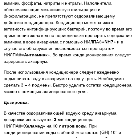
аммиак, фосфаты, нитриты и нитраты. Наполнители,
обеспечивающие механическую фильтрацию и
биофильтрацию, не препятствуют оздоравливающему
действию кондиционера. Кондиционер может снижать
активность нитрифицирующих бактерий, поэтому во время его
применения желательно периодически проверять содержание
аммиака в воде аквариума с помощью НИЛПА®
«NH
?
»
и в
случае его обнаружения воспользоваться препаратом
НИЛПА®
«Антиамиак»
. Во время кондиционирования следует
аэрировать аквариум.
После использования кондиционера следует ежедневно
подменивать воду в аквариуме на одну треть. Необходимо
сделать 3 – 4 подмены. Быстро удалить остатки кондиционера
можно с помощью активированного угля.
Дозировка:
В качестве оздоравливающей водную среду аквариума
дозировки используется
3 мл
кондиционера
НИЛПА®
«Хеламед»
на
10 литров
воды. При
кондиционировании воды с общей жесткостью (GH) 10° и